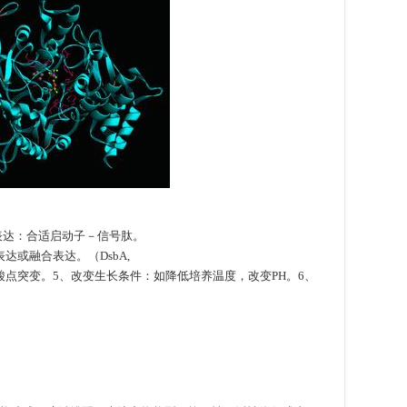
泌表达：合适启动子－信号肽。
达或融合表达。（DsbA,
酸
点
突
变
。5、改变生长条件：如降低培养温度，改变PH。6、
酸
点
突
变