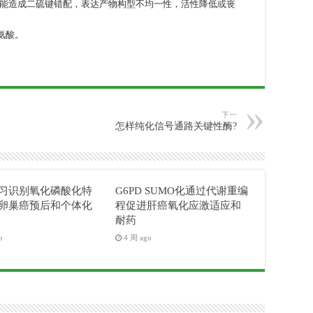
能造成二硫键错配，表达产物构型不均一性，活性降低或丧
氨酸。
下一
怎样纯化信号通路关键性酶?
习识别氧化磷酸化特
G6PD SUMO化通过代谢重编
卵巢癌预后和个体化
程促进肝癌氧化应激适应和
耐药
o
4 周 ago