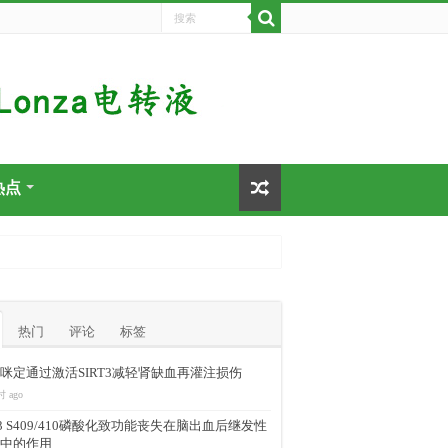
热点
热门
评论
标签
咪定通过激活SIRT3减轻肾缺血再灌注损伤
时 ago
-43 S409/410磷酸化致功能丧失在脑出血后继发性
中的作用