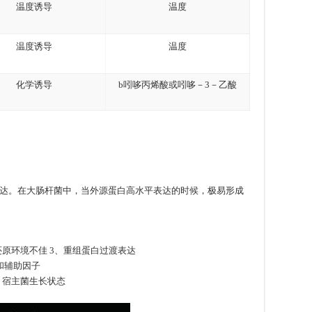
温度诱导
温度
温度诱导
温度
化学诱导
b吲哆丙烯酸或吲哆－3－乙酸
达。在大肠杆菌中，当外源蛋白高水平表达的时候，极易形成
还原环境不佳 3、重组蛋白过渡表达
和辅助因子
、宿主菌生长状态