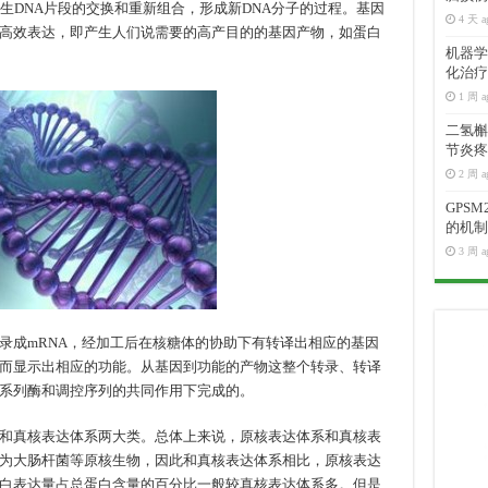
生DNA片段的交换和重新组合，形成新DNA分子的过程。基因
4 天 a
高效表达，即产生人们说需要的高产目的的基因产物，如蛋白
机器学
化治疗
1 周 a
二氢槲皮
节炎疼
2 周 a
GPS
的机制
3 周 a
录成mRNA，经加工后在核糖体的协助下有转译出相应的基因
而显示出相应的功能。从基因到功能的产物这整个转录、转译
系列酶和调控序列的共同作用下完成的。
和真核表达体系两大类。总体上来说，原核表达体系和真核表
为大肠杆菌等原核生物，因此和真核表达体系相比，原核表达
白表达量占总蛋白含量的百分比一般较真核表达体系多。但是