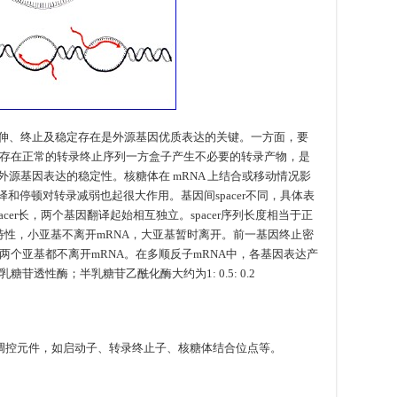
延伸、终止及稳定存在是外源基因优质表达的关键。一方面，要
存在正常的转录终止序列一方盒子产生不必要的转录产物，是
外源基因表达的稳定性。核糖体在 mRNA 上结合或移动情况影
和停顿对转录减弱也起很大作用。基因间spacer不同，具体表
cer长，两个基因翻译起始相互独立。spacer序列长度相当于正
特性，小亚基不离开mRNA，大亚基暂时离开。前一基因终止密
个亚基都不离开mRNA。在多顺反子mRNA中，各基因表达产
透性酶；半乳糖苷乙酰化酶大约为1: 0.5: 0.2
调控元件，如启动子、转录终止子、核糖体结合位点等。