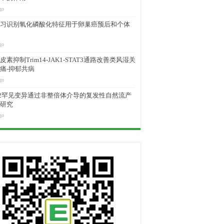
go
习识别氧化磷酸化特征用于卵巢癌预后和个体
go
素抑制Trim14-JAK1-STAT3通路改善类风湿关
痛-抑郁共病
go
M2罕见变异通过非整倍体介导的复发性自然流产
研究
go