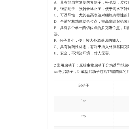
A、具有能自主复制的复制子，松弛型，质粒
B、强启动子、强转录终止子，便于高水平转
C、可诱导性，尤其在高表达对细胞有毒性的
D、合适的核糖体结合位点，提高翻译起始效
E、具有多个单一酶切位点的多克隆位点，且
选。
F、分子量小，便于较大外源基因的插入。
G、具有抗药性标志，有利于插入外源基因克
H、安全，不污染环境，对人无害。
2
常用启动子：原核生物启动子分为诱导型启动子和
tac等启动子，组成型启动子包括T7噬菌体的
启动子
lac
trp