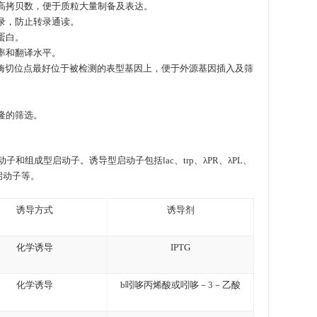
高拷贝数，便于质粒大量制备及表达。
录，防止转录通读。
蛋白。
率和翻译水平。
酶切位点最好位于被检测的表型基因上，便于外源基因插入及筛
隆的筛选。
组成型启动子。诱导型启动子包括lac、trp、λPR、λPL、
启动子等。
诱导方式
诱导剂
化学诱导
IPTG
化学诱导
b吲哆丙烯酸或吲哆－3－乙酸