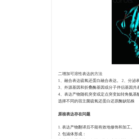
二
增加可溶性表达的方法
二
硫
氧
还
蛋
白
融
合
表
达
1、融合表达
。 2、分
硫
氧
还
蛋
白
融
合
表
达
3、外源基因和折叠酶基因或分子伴侣基因共表
如
转
角
氨
基
4、表达产物随机突变或定点突变
如
转
角
氨
基
硫
氧
还
蛋
白
还
原
酶
缺
陷
株
选择不同的宿主菌
硫
氧
还
蛋
白
还
原
酶
缺
陷
株
原核表达存在问题
1. 表达产物翻译后不能有效地修饰和加工。
2. 包涵体形成：