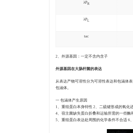
λP
R
λP
L
tac
2、外源基因：一定不含内含子
外源基因在大肠杆菌的表达
从表达产物可溶性分为可溶性表达和包涵体表
包涵体。
一
包涵体产生原因
一
1、重组蛋白本身特性 2、二硫键形成的氧化
4、宿主菌缺失蛋白折叠和运输所需的一些酶
5、重组蛋白表达处周围的化学条件不合适 6