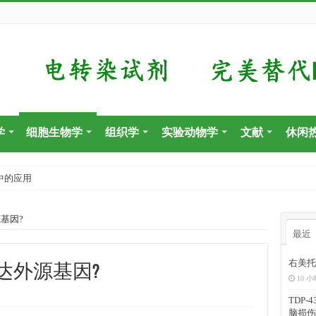
学
细胞生物学
组织学
实验动物学
文献
休闲
中的应用
基因?
最近
右美托
达外源基因?
10 小
TDP
脑损伤