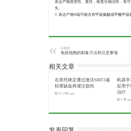
表达产物需变性、复性，恢复生物活性，有可
失。
3. 表达产物N端可能含有甲硫氨酸或甲酰甲硫
以前的
免疫细胞的制备方法和注意事项
相关文章
右美托咪定通过激活SIRT3减
机器学
轻肾缺血再灌注损伤
征用于
治疗
10 小时 ago
1 周 ag
发表回复