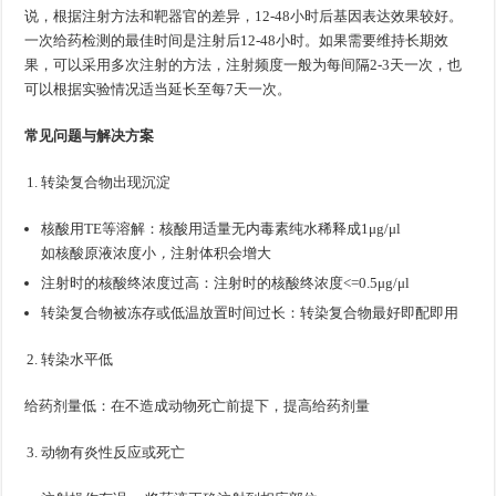
说，根据注射方法和靶器官的差异，12-48小时后基因表达效果较好。
一次给药检测的最佳时间是注射后12-48小时。如果需要维持长期效
果，可以采用多次注射的方法，注射频度一般为每间隔2-3天一次，也
可以根据实验情况适当延长至每7天一次。
常见问题与解决方案
转染复合物出现沉淀
核酸用TE等溶解：核酸用适量无内毒素纯水稀释成1μg/μl
如
核
酸
原
液
浓
度
小
，
注
射
体
积
会
增
大
如
核
酸
原
液
浓
度
小
，
注
射
体
积
会
增
大
注射时的核酸终浓度过高：注射时的核酸终浓度<=0.5μg/μl
转染复合物被冻存或低温放置时间过长：转染复合物最好即配即用
转染水平低
给药剂量低：在不造成动物死亡前提下，提高给药剂量
动物有炎性反应或死亡