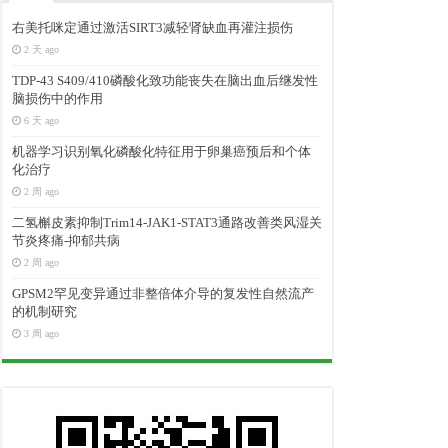
右美托咪定通过激活SIRT3减轻肾缺血再灌注损伤
2 天 ago
TDP-43 S409/410磷酸化致功能丧失在脑出血后继发性
脑损伤中的作用
6 天 ago
机器学习识别氧化磷酸化特征用于卵巢癌预后和个体
化治疗
2 周 ago
二氢槲皮素抑制Trim14-JAK1-STAT3通路改善类风湿关
节炎疼痛-抑郁共病
2 周 ago
GPSM2罕见变异通过非整倍体介导的复发性自然流产
的机制研究
3 周 ago