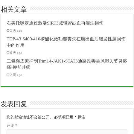
相关文章
右美托咪定通过激活SIRT3减轻肾缺血再灌注损伤
2 天 ago
TDP-43 S409/410磷酸化致功能丧失在脑出血后继发性脑损伤
中的作用
6 天 ago
二氢槲皮素抑制Trim14-JAK1-STAT3通路改善类风湿关节炎疼
痛-抑郁共病
2 周 ago
发表回复
您的邮箱地址不会被公开。
必填项已用
*
标注
评论
*