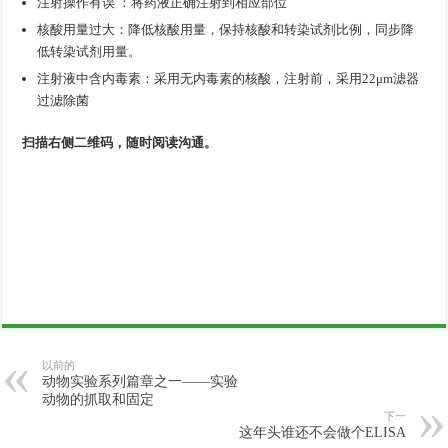
注射操作有误 ：将药液正确注射到相应部位
核酸用量过大：降低核酸用量，保持核酸和转染试剂比例，同步降
低转染试剂用量。
注射液中含内毒素：采用无内毒素的核酸，注射前，采用22μm滤器
过滤除菌
扫描右侧二维码，随时阅读沟通。
以前的
动物实验系列篇章之一——实验
动物的抓取和固定
下一
这年头谁还不会做个ELISA