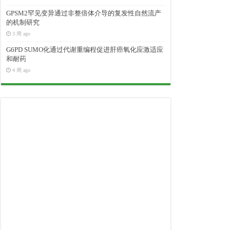
GPSM2罕见变异通过非整倍体介导的复发性自然流产
的机制研究
3 周 ago
G6PD SUMO化通过代谢重编程促进肝癌氧化应激适应
和耐药
4 周 ago