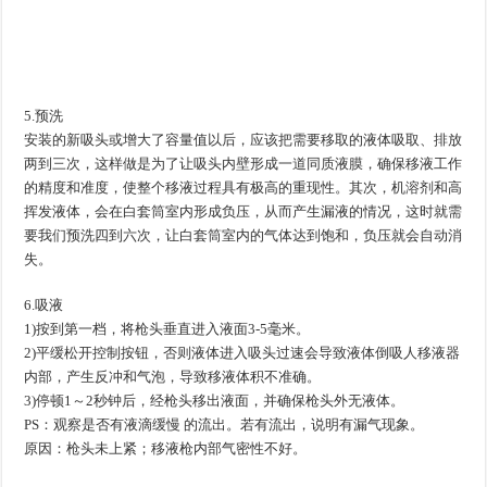
5.预洗
安装的新吸头或增大了容量值以后，应该把需要移取的液体吸取、排放
两到三次，这样做是为了让吸头内壁形成一道同质液膜，确保移液工作
的精度和准度，使整个移液过程具有极高的重现性。其次，机溶剂和高
挥发液体，会在白套筒室内形成负压，从而产生漏液的情况，这时就需
要我们预洗四到六次，让白套筒室内的气体达到饱和，负压就会自动消
失。
6.吸液
1)按到第一档，将枪头垂直进入液面3-5毫米。
2)平缓松开控制按钮，否则液体进入吸头过速会导致液体倒吸人移液器
内部，产生反冲和气泡，导致移液体积不准确。
3)停顿1～2秒钟后，经枪头移出液面，并确保枪头外无液体。
PS：观察是否有液滴缓慢 的流出。若有流出，说明有漏气现象。
原因：枪头未上紧；移液枪内部气密性不好。