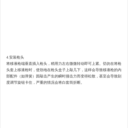
4.安装枪头
将移液枪端垂直插入枪头，稍用力左右微微转动即可上紧。切勿在将枪
头套上移液枪时，使劲地在枪头盒子上敲几下，这样会导致移液枪的内
部配件（如弹簧）因敲击产生的瞬时撞击力而变得松散，甚至会导致刻
度调节旋钮卡住，严重的情况会将白套筒折断。