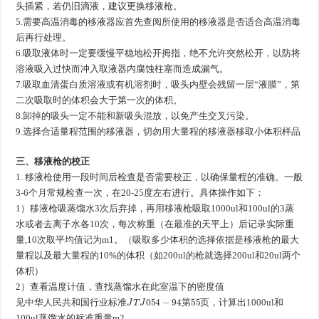
头插紧，若仍旧滴液，建议更换移液枪。
5.需要高温消毒的移液器应首先查阅所使用的移液器是否适合高温消毒
后再行处理。
6.吸取液体时一定要缓慢平稳地松开拇指，绝不允许突然松开，以防将
溶液吸入过快而冲入取液器内腐蚀柱塞而造成漏气。
7.吸取血清蛋白质溶液或有机溶剂时，吸头内壁会残留一层“液膜”，第
二次吸取时的体积会大于第一次的体积。
8.卸掉的吸头一定不能和新吸头混放，以免产生交叉污染。
9.选择合适量程范围的移液器，切勿用大量程的移液器移取小体积样品
三、移液枪的校正
1. 移液枪使用一段时间后检查是否需要校正，以确保量程的准确。一般
3-6个月常规检查一次，在20-25度左右进行。具体操作如下：
1）移液枪吸蒸馏水3次后弃掉，再用移液枪吸取1000ul和100ul的3蒸
水或者去离子水各10次，每次称重（在最准的天平上）后记录实际重
量,10次取平均值记为m1。（吸取多少体积的选择依据是移液枪的最大
量程以及最大量程的10%的体积（如200ul的枪就选择200ul和20ul两个
体积）
2）查看温度计值，查找蒸馏水在此室温下的密度值
见
中
华
人
民
共
和
国
行
业
标
准
J
T
J
054
−
94
第
55
页
，计算出1000ul和
见
中
华
人
民
共
和
国
行
业
标
准
第
页
100ul蒸馏水的标准重量m2。