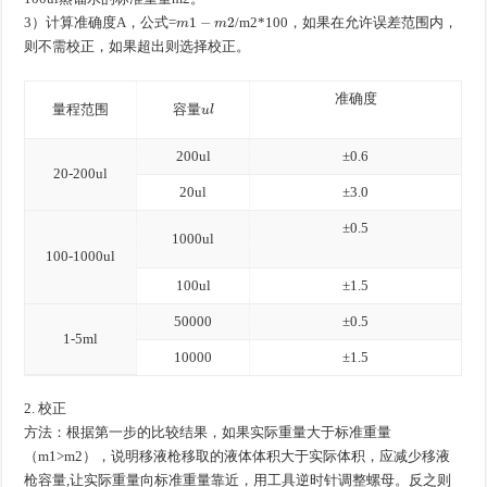
m
1
−
m
2
3）计算准确度A，公式=
/m2*100，如果在允许误差范围内，
则不需校正，如果超出则选择校正。
准确度
u
l
量程范围
容量
200ul
±0.6
20-200ul
20ul
±3.0
±0.5
1000ul
100-1000ul
100ul
±1.5
50000
±0.5
1-5ml
10000
±1.5
2. 校正
方法：根据第一步的比较结果，如果实际重量大于标准重量
（m1>m2），说明移液枪移取的液体体积大于实际体积，应减少移液
枪容量,让实际重量向标准重量靠近，用工具逆时针调整螺母。反之则