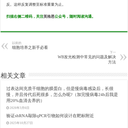
反。这样反复调整至标准重量为止。
扫描右侧二维码，关注
英格恩
公众号，随时阅读沟通。
以前的
细胞培养之新手必看
下一
WB发光检测中常见的问题及解决
方法
相关文章
过表达间充质干细胞的膜蛋白，但是慢病毒感染后，长很
慢，并且传代后死很多，怎么办呢?（加完慢病毒24h后我是
用20%血清去养的）
2026年3月6日
验证shRNA敲除qPCR引物如何设计在靶标附近
2025年10月27日