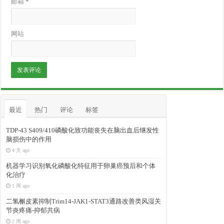
邮箱
*
网站
最近
热门
评论
标签
TDP-43 S409/410磷酸化致功能丧失在脑出血后继发性
脑损伤中的作用
4 天 ago
机器学习识别氧化磷酸化特征用于卵巢癌预后和个体
化治疗
1 周 ago
二氢槲皮素抑制Trim14-JAK1-STAT3通路改善类风湿关
节炎疼痛-抑郁共病
2 周 ago