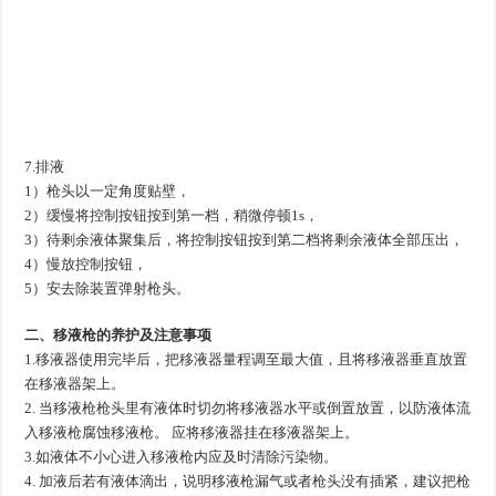
7.排液
1）枪头以一定角度贴壁，
2）缓慢将控制按钮按到第一档，稍微停顿1s，
3）待剩余液体聚集后，将控制按钮按到第二档将剩余液体全部压出，
4）慢放控制按钮，
5）安去除装置弹射枪头。
二、移液枪的养护及注意事项
1.移液器使用完毕后，把移液器量程调至最大值，且将移液器垂直放置
在移液器架上。
2. 当移液枪枪头里有液体时切勿将移液器水平或倒置放置，以防液体流
入移液枪腐蚀移液枪。 应将移液器挂在移液器架上。
3.如液体不小心进入移液枪内应及时清除污染物。
4. 加液后若有液体滴出，说明移液枪漏气或者枪头没有插紧，建议把枪