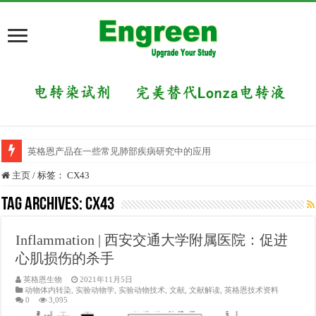
英格恩产品在一些常见肺部疾病研究中的应用
目前国内有哪些好的科研交流平台？
主页
/
标签：
CX43
Tag Archives:
CX43
Inflammation | 西安交通大学附属医院：促进
心肌损伤的杀手
英格恩生物
2021年11月5日
动物体内转染
,
实验动物学
,
实验动物技术
,
文献
,
文献解读
,
英格恩技术资料
0
3,095