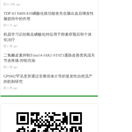
9 小时 ago
TDP-43 S409/410磷酸化致功能丧失在脑出血后继发性
脑损伤中的作用
4 天 ago
机器学习识别氧化磷酸化特征用于卵巢癌预后和个体
化治疗
1 周 ago
二氢槲皮素抑制Trim14-JAK1-STAT3通路改善类风湿关
节炎疼痛-抑郁共病
2 周 ago
GPSM2罕见变异通过非整倍体介导的复发性自然流产
的机制研究
3 周 ago