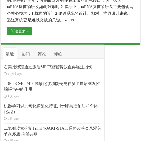
到现在接近两年，直到最近才有即将上市的消息传出，为什么国产
mRNA疫苗的研发如此艰难呢？ 实际上，mRNA疫苗的研发主要包含两
个核心技术：1.抗原的设计2.递送系统的设计。相对于抗原设计来说，
递送系统更是难以突破的关键。 mRN …
阅读更多 »
最近
热门
评论
标签
右美托咪定通过激活SIRT3减轻肾缺血再灌注损伤
9 小时 ago
TDP-43 S409/410磷酸化致功能丧失在脑出血后继发性
脑损伤中的作用
4 天 ago
机器学习识别氧化磷酸化特征用于卵巢癌预后和个体
化治疗
1 周 ago
二氢槲皮素抑制Trim14-JAK1-STAT3通路改善类风湿关
节炎疼痛-抑郁共病
2 周 ago