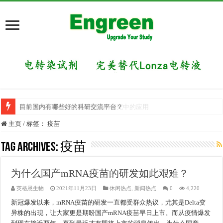
英格恩产品在一些常见肺部疾病研究中的应用
目前国内有哪些好的科研交流平台？
主页
/
标签：
疫苗
Tag Archives:
疫苗
为什么国产mRNA疫苗的研发如此艰难？
英格恩生物
2021年11月23日
休闲热点
,
新闻热点
0
4,220
新冠爆发以来，mRNA疫苗的研发一直都受群众热议，尤其是Delta变
异株的出现，让大家更是期盼国产mRNA疫苗早日上市。而从疫情爆发