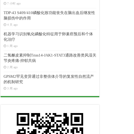
7 小时 ago
TDP-43 S409/410磷酸化致功能丧失在脑出血后继发性
脑损伤中的作用
4 天 ago
机器学习识别氧化磷酸化特征用于卵巢癌预后和个体
化治疗
1 周 ago
二氢槲皮素抑制Trim14-JAK1-STAT3通路改善类风湿关
节炎疼痛-抑郁共病
2 周 ago
GPSM2罕见变异通过非整倍体介导的复发性自然流产
的机制研究
3 周 ago