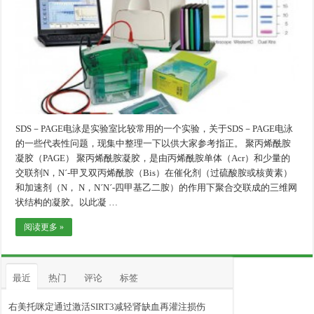
SDS－PAGE电泳是实验室比较常用的一个实验，关于SDS－PAGE电泳
的一些代表性问题，现集中整理一下以供大家参考指正。 聚丙烯酰胺
凝胶（PAGE） 聚丙烯酰胺凝胶，是由丙烯酰胺单体（Acr）和少量的
交联剂N，Nˊ-甲叉双丙烯酰胺（Bis）在催化剂（过硫酸胺或核黄素）
和加速剂（N， N，NˊNˊ-四甲基乙二胺）的作用下聚合交联成的三维网
状结构的凝胶。以此凝 …
阅读更多 »
最近
热门
评论
标签
右美托咪定通过激活SIRT3减轻肾缺血再灌注损伤