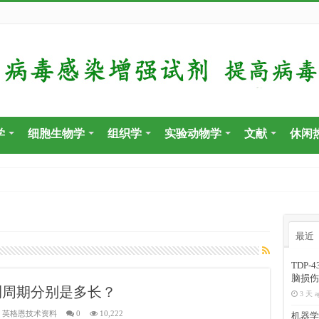
学
细胞生物学
组织学
实验动物学
文献
休闲
最近
TDP
脑损伤
测周期分别是多长？
3 天 a
,
英格恩技术资料
0
10,222
机器学