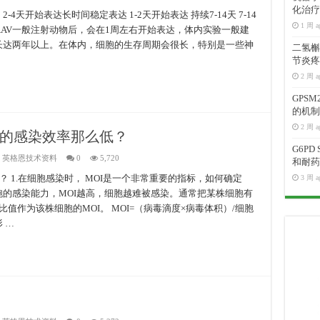
化治疗
4天开始表达长时间稳定表达 1-2天开始表达 持续7-14天 7-14
1 周 a
AAV一般注射动物后，会在1周左右开始表达，体内实验一般建
以长达两年以上。在体内，细胞的生存周期会很长，特别是一些神
二氢槲皮
节炎疼
2 周 a
GPS
的机制
2 周 a
的感染效率那么低？
G6P
,
英格恩技术资料
0
5,720
和耐药
 1.在细胞感染时， MOI是一个非常重要的指标，如何确定
3 周 a
细胞的感染能力，MOI越高，细胞越难被感染。通常把某株细胞有
值作为该株细胞的MOI。 MOI=（病毒滴度×病毒体积）/细胞
 …