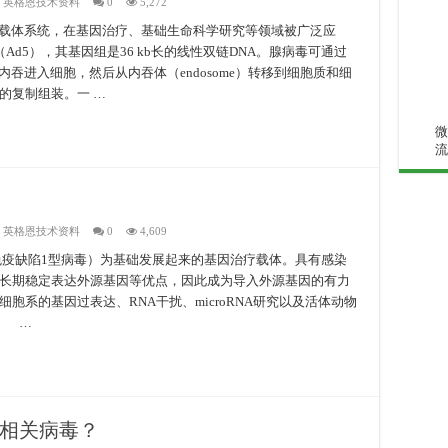
,
英格恩技术资料
0
5,272
毒载体系统，在基因治疗、基础生命科学研究等领域被广泛应
d5），其基因组是36 kb长的线性双链DNA。腺病毒可通过
被内吞进入细胞，然后从内吞体（endosome）转移到细胞质和细
的复制组装。一 …
微
流
,
英格恩技术资料
0
4,609
1 （人类免疫缺陷1型病毒）为基础发展起来的基因治疗载体。具有感染
长期稳定表达外源基因等优点，因此成为导入外源基因的有力
胞系的基因过表达、RNA干扰、microRNA研究以及活体动物
广 …
相关病毒？