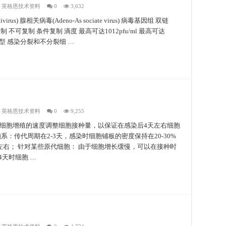
,
英格恩技术资料
0
3,632
irus) 腺相关病毒(Adeno-As sociate virus) 病毒基因组 双链
制 不可复制 条件复制 滴度 最高可达1012pfu/ml 最高可达
染细胞类型 感染分裂和不分裂细 …
,
英格恩技术资料
0
9,255
据细胞增殖的速度调整细胞接种量，以保证在感染后4天左右细胞
：传代周期在2-3天，感染时细胞铺板的密度保持在20-30%
%左右； 针对某些原代细胞： 由于细胞增长缓慢，可以在接种时
4天时细胞 …