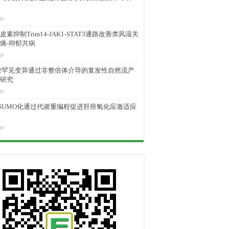
go
素抑制Trim14-JAK1-STAT3通路改善类风湿关
痛-抑郁共病
go
M2罕见变异通过非整倍体介导的复发性自然流产
研究
go
D SUMO化通过代谢重编程促进肝癌氧化应激适应
go