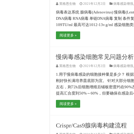
英格恩生物
2021年12月2日
病毒感染增强
病毒表达系统 腺病毒(Adenovirus) 慢病毒(Lentiv
DNA病毒 RNA病毒 单链DNA病毒 复制 条件复
109TU/ml 最高可达1012-13v.g/ml 感
阅读更多 »
慢病毒感染细胞常见问题分析
英格恩生物
2021年12月2日
病毒感染增强
1.用于慢病毒感染的细胞接种量是多少？ 根
刚好快长满培养皿底部为宜。 针对大部分细胞系
左右，则72h后细胞增殖后铺板密度约在90
提高汇合度到50%～60%，但要确保在感染后
阅读更多 »
Crispr/Cas9腺病毒构建流程