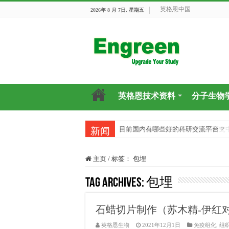
英格恩中国
2026年 8 月 7日, 星期五
英格恩技术资料
分子生物
英格恩产品在一些常见肺部疾病研究
目前国内有哪些好的科研交流平台？
新闻
主页
/
标签：
包埋
Tag Archives:
包埋
石蜡切片制作（苏木精-伊红
英格恩生物
2021年12月1日
免疫组化
,
组