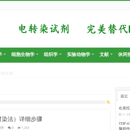
学
细胞生物学
组织学
实验动物学
文献
休闲
中的应用
最近
右美托
11 小
对染法）详细步骤
TDP
织学
0
7,243
脑损伤