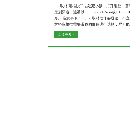
1．取材 颈椎脱臼法处死小鼠，打开腹腔，
定剂穿透，通常以5mm×5mm×2mm或10 mm
厚。 注意事项： （1）取材动作要迅速，不
材料应根据需要观察的部位进行选择，尽可能
阅读更多 »