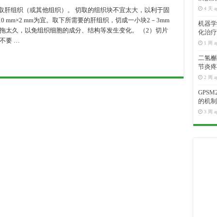
4 天 a
剪取肝组织（或其他组织）。 切取的组织块不宜太大，以利于固
×10 mm×2 mm为宜。取下所需要的肝组织，切成一小块2－3mm
机器学
宜拖太久，以免组织细胞的成分、结构等发生变化。 （2）切片
化治疗
不要 …
1 周 a
二氢槲皮
节炎疼
2 周 a
GPS
的机制
3 周 a