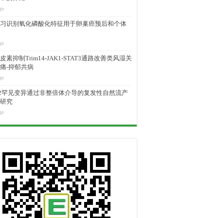
go
习识别氧化磷酸化特征用于卵巢癌预后和个体
go
素抑制Trim14-JAK1-STAT3通路改善类风湿关
痛-抑郁共病
go
M2罕见变异通过非整倍体介导的复发性自然流产
研究
go