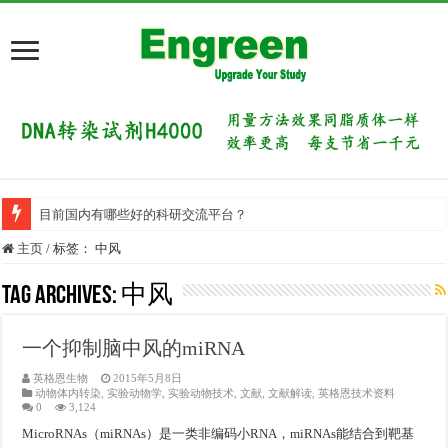
目前国内有哪些好的科研交流平台？
主页
/
标签：
中风
Tag Archives:
中风
一个抑制脑中风的miRNA
英格恩生物
2015年5月8日
动物体内转染
,
实验动物学
,
实验动物技术
,
文献
,
文献解读
,
英格恩技术资料
0
3,124
MicroRNAs（miRNAs）是一类非编码小RNA，miRNAs能结合到靶基