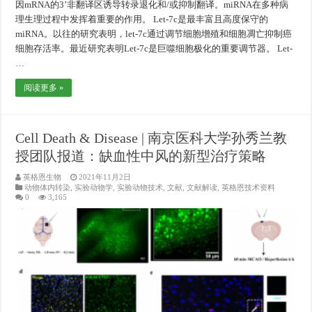
因mRNA的3’非翻译区诱导转录退化和/或抑制翻译。miRNA在多种病
理生理过程中发挥着重要的作用。 Let-7c是最丰富且高度保守的
miRNA。以往的研究表明，let-7c通过调节细胞增殖和细胞凋亡抑制癌
细胞存活率。最近研究表明Let-7c是巨噬细胞极化的重要调节器。 Let-
…
阅读更多 »
Cell Death & Disease | 南京医科大学孙秀兰教
授团队报道：缺血性中风的新型治疗策略
英格恩生物
2021年11月2日
动物体内转染
,
实验动物学
,
实验动物技术
,
文献
,
文献解读
,
英格恩技术资料
0
3,165