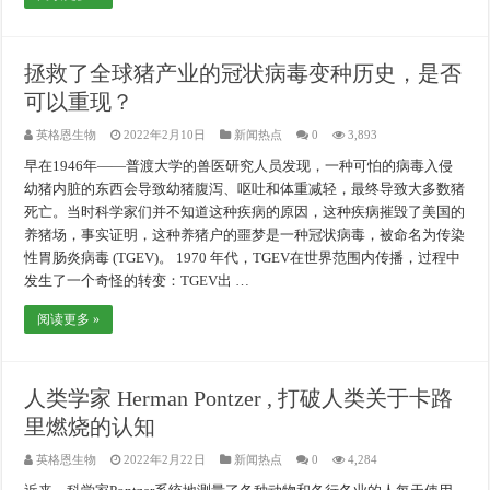
拯救了全球猪产业的冠状病毒变种历史，是否
可以重现？
英格恩生物
2022年2月10日
新闻热点
0
3,893
早在1946年——普渡大学的兽医研究人员发现，一种可怕的病毒入侵
幼猪内脏的东西会导致幼猪腹泻、呕吐和体重减轻，最终导致大多数猪
死亡。当时科学家们并不知道这种疾病的原因，这种疾病摧毁了美国的
养猪场，事实证明，这种养猪户的噩梦是一种冠状病毒，被命名为传染
性胃肠炎病毒 (TGEV)。 1970 年代，TGEV在世界范围内传播，过程中
发生了一个奇怪的转变：TGEV出 …
阅读更多 »
人类学家 Herman Pontzer , 打破人类关于卡路
里燃烧的认知
英格恩生物
2022年2月22日
新闻热点
0
4,284