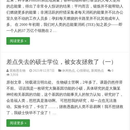
近来，科学家Pontzer系统地测量了各种动物和各行各业的人每天使用
的总能量，得出了非常令人惊讶的结果：平均而言，锻炼并不能帮助人
们燃烧更多的能量；非洲活跃的狩猎采集者每天消耗的能量并不比办公
室久坐不动的工作人员多；孕妇每天燃烧的卡路里并不比其他成年人
多。 在 2000 年初期，我们对人类的总能量消耗 (TEE) 知之甚少——即
一个人的37 万亿个细胞在 2 …
阅读更多 »
差点失去的硕士学位，被女友拯救了（一）
英格恩生物
2021年12月7日
休闲热点
,
心情驿站
,
新闻热点
0
3,916
原创文章，转载请注明出处。 生物硕士苦啊，2年多了。课题仍然停滞
不前。 话说我是一枚研究大脑基因功能的小硕，具体研究的是大脑某
神经相关基因的功能，这个基因的功能事关人的智力认知，研究好了，
会造福人类，想想真是激动啊。 可想想我的研究，却一点也无法激
动。实验卡住了，卡住了……，拯救愚蠢的人类不容易啊！我不想拯救
了，我硕士快毕不了业了！ …
阅读更多 »