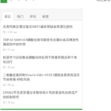
最近
热门
评论
标签
右美托咪定通过激活SIRT3减轻肾缺血再灌注损伤
2 小时 ago
TDP-43 S409/410磷酸化致功能丧失在脑出血后继发性
脑损伤中的作用
4 天 ago
机器学习识别氧化磷酸化特征用于卵巢癌预后和个体
化治疗
1 周 ago
二氢槲皮素抑制Trim14-JAK1-STAT3通路改善类风湿关
节炎疼痛-抑郁共病
2 周 ago
GPSM2罕见变异通过非整倍体介导的复发性自然流产
的机制研究
3 周 ago