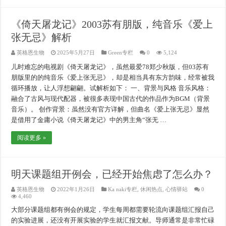
《倚天屠龙记》2003苏有朋版，纯音乐《爱上
张无忌》解析
英格恩生物
2025年5月27日
Green专栏
0
5,124
儿时难忘的电视剧《倚天屠龙记》，虽然最爱78郑少秋版，但03苏有
朋版里的的纯音乐《爱上张无忌》，却是相当具有东方韵味，经常被我
循环播放，让人浮想翩翩。试解析如下： 一、背景与风格 音乐风格：
融合了古风与现代配器，被很多表现中国古代的作品作为BGM（背景
音乐）。 创作背景：虽然没有官方详解，但曲名《爱上张无忌》显然
是借用了金庸小说《倚天屠龙记》中的男主角“张无 …
阅读更多 »
明天课题组开例会，已经开始焦虑了怎么办？
英格恩生物
2022年1月26日
Ka naki专栏
,
休闲热点
,
心情驿站
0
4,460
大部分课题组都有例会的规定，学生每周都需要轮流向课题组汇报自己
的实验进展，还没有开展实验的学生就汇报文献。导师通常是非常忙碌