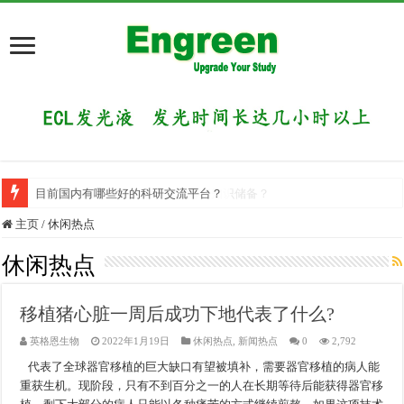
目前国内有哪些好的科研交流平台？
做慢病毒感染实验前，你需要哪些知识储备？
主页
/
休闲热点
休闲热点
移植猪心脏一周后成功下地代表了什么?
英格恩生物
2022年1月19日
休闲热点
,
新闻热点
0
2,792
代表了全球器官移植的巨大缺口有望被填补，需要器官移植的病人能
重获生机。现阶段，只有不到百分之一的人在长期等待后能获得器官移