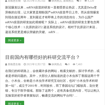
英格恩生物
2021年11月23日
休闲热点
,
新闻热点
0
4,220
新冠爆发以来，mRNA疫苗的研发一直都受群众热议，尤其是Delta变
异株的出现，让大家更是期盼国产mRNA疫苗早日上市。而从疫情爆发
到现在接近两年，直到最近才有即将上市的消息传出，为什么国产
mRNA疫苗的研发如此艰难呢？ 实际上，mRNA疫苗的研发主要包含两
个核心技术：1.抗原的设计2.递送系统的设计。相对于抗原设计来说，
递送系统更是难以突破的关键。 mRN …
阅读更多 »
目前国内有哪些好的科研交流平台？
英格恩生物
2021年12月17日
休闲热点
0
7,463
在我们的科研路上，会收藏许多的网站，检索文献的，探讨学术的，或
者是求助问题的。其中，大部分人都知道的是小木虫和丁香园这两个平
台。小木虫，全称是小木虫学术研究互动社区，也叫“小木虫学术科研
第一站”，成立于2001年，时间较长，而丁香园论坛门槛较高，划分更
细，专注于医学领域。那除了这两个，还有具备优质内容，可以让刚入
实验室的初学者掌握知识，畅通交流的网站平台吗? …
阅读更多 »