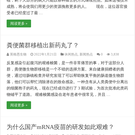
植，剩下大部分的病人只能以各种痛苦的方式继续煎熬。如果这项技术
成熟，将会使我们用更少的资源挽救更多的人。 现在，这位器官接
受者已经度过了最 …
阅读更多 »
粪便菌群移植出新药丸了？
英格恩生物
2022年1月21日
休闲热点
,
新闻热点
0
3,838
反复感染引起腹泻的艰难梭菌，是一件非常痛苦的事，对于这部分人
群，粪便微生物群移植是一个不错的选择方案。来自健康捐赠者的粪
便，通过结肠镜检查并研究发现了可以帮助恢复平衡的肠道微生物群
落，他们可以帮忙消除潜在的致命感染。一种含有从人类粪便中分离出
的细菌孢子的药丸，现在已经成功进行了 3 期试验，为首次批准此类药
物铺平了道路。 艰难梭菌感染在老年患者中很常见，并且 …
阅读更多 »
为什么国产mRNA疫苗的研发如此艰难？