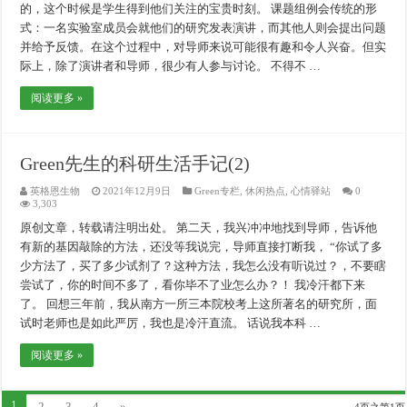
的，这个时候是学生得到他们关注的宝贵时刻。 课题组例会传统的形
式：一名实验室成员会就他们的研究发表演讲，而其他人则会提出问题
并给予反馈。在这个过程中，对导师来说可能很有趣和令人兴奋。但实
际上，除了演讲者和导师，很少有人参与讨论。 不得不 …
阅读更多 »
Green先生的科研生活手记(2)
英格恩生物
2021年12月9日
Green专栏
,
休闲热点
,
心情驿站
0
3,303
原创文章，转载请注明出处。 第二天，我兴冲冲地找到导师，告诉他
有新的基因敲除的方法，还没等我说完，导师直接打断我， “你试了多
少方法了，买了多少试剂了？这种方法，我怎么没有听说过？，不要瞎
尝试了，你的时间不多了，看你毕不了业怎么办？！ 我冷汗都下来
了。 回想三年前，我从南方一所三本院校考上这所著名的研究所，面
试时老师也是如此严厉，我也是冷汗直流。 话说我本科 …
阅读更多 »
1
2
3
4
»
4页之第1页