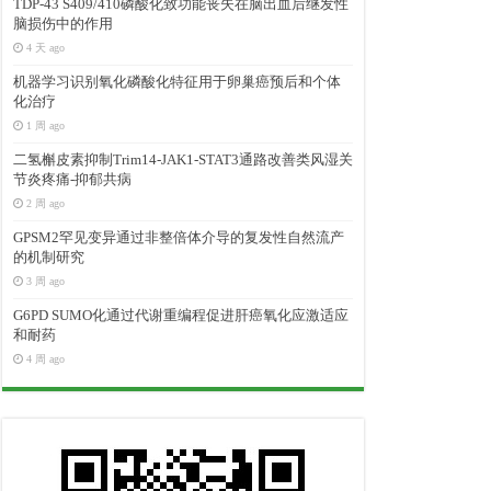
TDP-43 S409/410磷酸化致功能丧失在脑出血后继发性
脑损伤中的作用
4 天 ago
机器学习识别氧化磷酸化特征用于卵巢癌预后和个体
化治疗
1 周 ago
二氢槲皮素抑制Trim14-JAK1-STAT3通路改善类风湿关
节炎疼痛-抑郁共病
2 周 ago
GPSM2罕见变异通过非整倍体介导的复发性自然流产
的机制研究
3 周 ago
G6PD SUMO化通过代谢重编程促进肝癌氧化应激适应
和耐药
4 周 ago