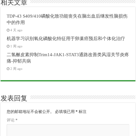
相关文章
TDP-43 S409/410磷酸化致功能丧失在脑出血后继发性脑损伤
中的作用
4 天 ago
机器学习识别氧化磷酸化特征用于卵巢癌预后和个体化治疗
1 周 ago
二氢槲皮素抑制Trim14-JAK1-STAT3通路改善类风湿关节炎疼
痛-抑郁共病
2 周 ago
发表回复
您的邮箱地址不会被公开。
必填项已用
*
标注
评论
*