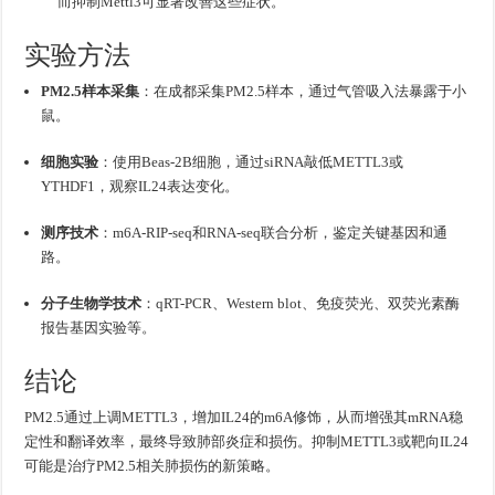
而抑制Mettl3可显著改善这些症状。
实验方法
PM2.5样本采集
：在成都采集PM2.5样本，通过气管吸入法暴露于小
鼠。
细胞实验
：使用Beas-2B细胞，通过siRNA敲低METTL3或
YTHDF1，观察IL24表达变化。
测序技术
：m6A-RIP-seq和RNA-seq联合分析，鉴定关键基因和通
路。
分子生物学技术
：qRT-PCR、Western blot、免疫荧光、双荧光素酶
报告基因实验等。
结论
PM2.5通过上调METTL3，增加IL24的m6A修饰，从而增强其mRNA稳
定性和翻译效率，最终导致肺部炎症和损伤。抑制METTL3或靶向IL24
可能是治疗PM2.5相关肺损伤的新策略。