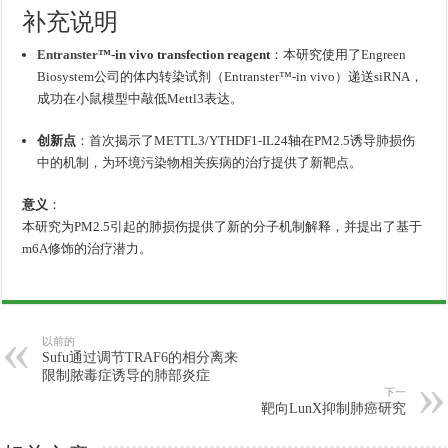
补充说明
Entranster
™-in vivo transfection reagent
：本研究使用了Engreen
Biosystem公司的体内转染试剂（Entranster™-in vivo）递送siRNA，
成功在小鼠模型中敲低Mettl3表达。
创新点
：首次揭示了METTL3/YTHDF1-IL24轴在PM2.5诱导肺损伤
中的机制，为环境污染物相关疾病的治疗提供了新靶点。
意义
：
本研究为PM2.5引起的肺损伤提供了新的分子机制解释，并提出了基于
m6A修饰的治疗潜力。
以前的
Sufu通过调节TRAF6的相分离来
限制脓毒症诱导的肺部炎症
下一
靶向LunX抑制肺癌研究