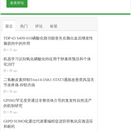
最近
热门
评论
标签
TDP-43 S409/410磷酸化致功能丧失在脑出血后继发性
脑损伤中的作用
4 天 ago
机器学习识别氧化磷酸化特征用于卵巢癌预后和个体
化治疗
1 周 ago
二氢槲皮素抑制Trim14-JAK1-STAT3通路改善类风湿关
节炎疼痛-抑郁共病
2 周 ago
GPSM2罕见变异通过非整倍体介导的复发性自然流产
的机制研究
3 周 ago
G6PD SUMO化通过代谢重编程促进肝癌氧化应激适应
和耐药