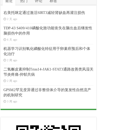
最近
热门
评论
标签
右美托咪定通过激活SIRT3减轻肾缺血再灌注损伤
2 天 ago
TDP-43 S409/410磷酸化致功能丧失在脑出血后继发性
脑损伤中的作用
6 天 ago
机器学习识别氧化磷酸化特征用于卵巢癌预后和个体
化治疗
2 周 ago
二氢槲皮素抑制Trim14-JAK1-STAT3通路改善类风湿关
节炎疼痛-抑郁共病
2 周 ago
GPSM2罕见变异通过非整倍体介导的复发性自然流产
的机制研究
3 周 ago