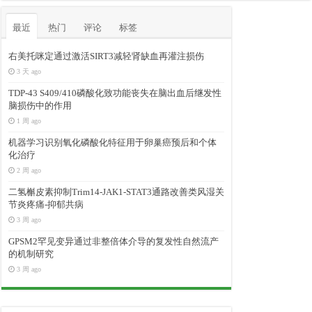
最近
热门
评论
标签
右美托咪定通过激活SIRT3减轻肾缺血再灌注损伤
3 天 ago
TDP-43 S409/410磷酸化致功能丧失在脑出血后继发性
脑损伤中的作用
1 周 ago
机器学习识别氧化磷酸化特征用于卵巢癌预后和个体
化治疗
2 周 ago
二氢槲皮素抑制Trim14-JAK1-STAT3通路改善类风湿关
节炎疼痛-抑郁共病
3 周 ago
GPSM2罕见变异通过非整倍体介导的复发性自然流产
的机制研究
3 周 ago