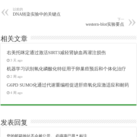
以前的
DNA转染实验中的关键点
下一
western-blot实验要点
相关文章
右美托咪定通过激活SIRT3减轻肾缺血再灌注损伤
3 天 ago
机器学习识别氧化磷酸化特征用于卵巢癌预后和个体化治疗
2 周 ago
G6PD SUMO化通过代谢重编程促进肝癌氧化应激适应和耐药
4 周 ago
发表回复
您的邮箱地址不会被公开。
必填项已用
*
标注