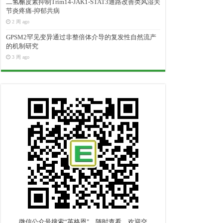
二氢槲皮素抑制Trim14-JAK1-STAT3通路改善类风湿关
节炎疼痛-抑郁共病
2 周 ago
GPSM2罕见变异通过非整倍体介导的复发性自然流产
的机制研究
3 周 ago
微信公众号搜索“英格恩"，随时查看，欢迎交