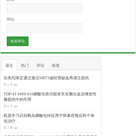
网站
最近
热门
评论
标签
右美托咪定通过激活SIRT3减轻肾缺血再灌注损伤
2 天 ago
TDP-43 S409/410磷酸化致功能丧失在脑出血后继发性
脑损伤中的作用
6 天 ago
机器学习识别氧化磷酸化特征用于卵巢癌预后和个体
化治疗
2 周 ago