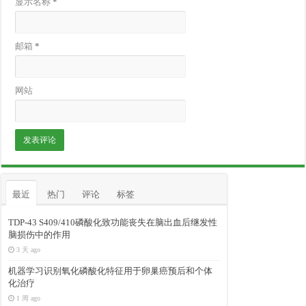
显示名称
*
邮箱
*
网站
最近
热门
评论
标签
TDP-43 S409/410磷酸化致功能丧失在脑出血后继发性
脑损伤中的作用
3 天 ago
机器学习识别氧化磷酸化特征用于卵巢癌预后和个体
化治疗
1 周 ago