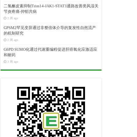
二氢槲皮素抑制Trim14-JAK1-STAT3通路改善类风湿关
节炎疼痛-抑郁共病
2 周 ago
GPSM2罕见变异通过非整倍体介导的复发性自然流产
的机制研究
2 周 ago
G6PD SUMO化通过代谢重编程促进肝癌氧化应激适应
和耐药
3 周 ago