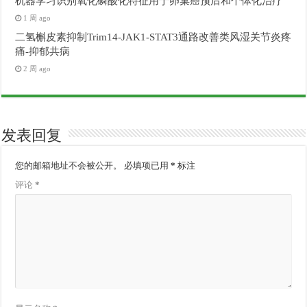
机器学习识别氧化磷酸化特征用于卵巢癌预后和个体化治疗
1 周 ago
二氢槲皮素抑制Trim14-JAK1-STAT3通路改善类风湿关节炎疼
痛-抑郁共病
2 周 ago
发表回复
您的邮箱地址不会被公开。
必填项已用
*
标注
评论
*