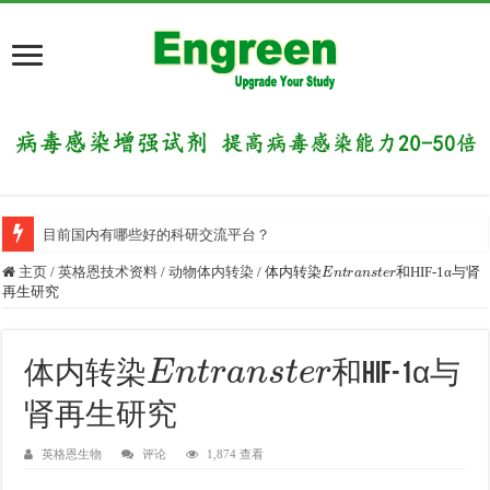
目前国内有哪些好的科研交流平台？
E
n
t
r
a
n
s
t
e
r
主页
/
英格恩技术资料
/
动物体内转染
/
体内转染
和HIF-1α与肾
再生研究
E
n
t
r
a
n
s
t
e
r
体内转染
和HIF-1α与
肾再生研究
英格恩生物
评论
1,874 查看