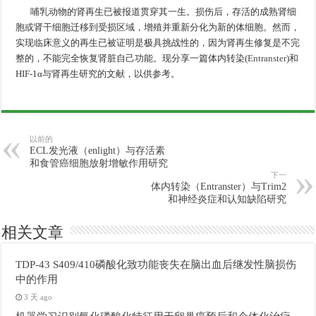
哺乳动物的肾再生已被报道贯穿其一生。损伤后，存活的成熟肾细
胞或肾干细胞迁移到受损区域，增殖并重新分化为新的体细胞。然而，
实现临床意义的再生已被证明是极具挑战性的，因为肾再生修复是不完
整的，不能完全恢复肾脏自己功能。现分享一篇体内转染(
Entranster
)和
HIF-1α与肾再生研究的文献，以供参考。
以前的
ECL发光液（enlight）与存活素
和食管癌细胞放射增敏作用研究
下一
体内转染（Entranster）与Trim2
和神经炎症和认知缺陷研究
相关文章
TDP-43 S409/410磷酸化致功能丧失在脑出血后继发性脑损伤
中的作用
3 天 ago