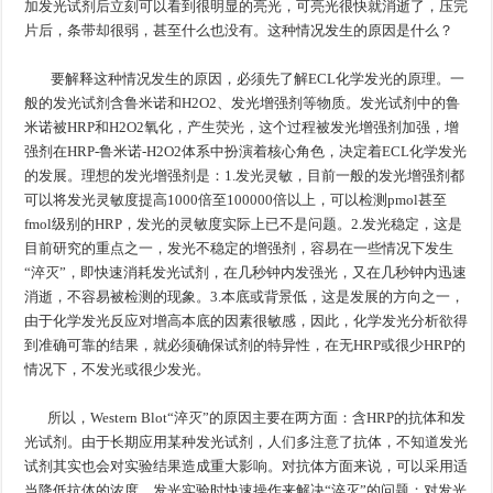
加发光试剂后立刻可以看到很明显的亮光，可亮光很快就消逝了，压完
片后，条带却很弱，甚至什么也没有。这种情况发生的原因是什么？
要解释这种情况发生的原因，必须先了解ECL化学发光的原理。一
般的发光试剂含鲁米诺和H2O2、发光增强剂等物质。发光试剂中的鲁
米诺被HRP和H2O2氧化，产生荧光，这个过程被发光增强剂加强，增
强剂在HRP-鲁米诺-H2O2体系中扮演着核心角色，决定着ECL化学发光
的发展。理想的发光增强剂是：1.发光灵敏，目前一般的发光增强剂都
可以将发光灵敏度提高1000倍至100000倍以上，可以检测pmol甚至
fmol级别的HRP，发光的灵敏度实际上已不是问题。2.发光稳定，这是
目前研究的重点之一，发光不稳定的增强剂，容易在一些情况下发生
“淬灭”，即快速消耗发光试剂，在几秒钟内发强光，又在几秒钟内迅速
消逝，不容易被检测的现象。3.本底或背景低，这是发展的方向之一，
由于化学发光反应对增高本底的因素很敏感，因此，化学发光分析欲得
到准确可靠的结果，就必须确保试剂的特异性，在无HRP或很少HRP的
情况下，不发光或很少发光。
所以，Western Blot“淬灭”的原因主要在两方面：含HRP的抗体和发
光试剂。由于长期应用某种发光试剂，人们多注意了抗体，不知道发光
试剂其实也会对实验结果造成重大影响。对抗体方面来说，可以采用适
当降低抗体的浓度，发光实验时快速操作来解决“淬灭”的问题；对发光