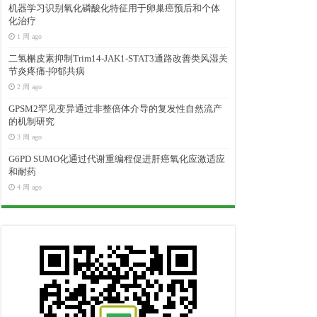
机器学习识别氧化磷酸化特征用于卵巢癌预后和个体
化治疗
1 周 ago
二氢槲皮素抑制Trim14-JAK1-STAT3通路改善类风湿关
节炎疼痛-抑郁共病
2 周 ago
GPSM2罕见变异通过非整倍体介导的复发性自然流产
的机制研究
3 周 ago
G6PD SUMO化通过代谢重编程促进肝癌氧化应激适应
和耐药
4 周 ago