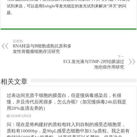
试剂来说，可以选用Enlight等发光稳定的发光试剂来解决“淬灭”的问
题。
以前的
RNA转染与B细胞成熟抗原和多
发性骨髓瘤细胞存活研究
下一
ECL发光液与TIMP-2对结膜滤过
泡疤痕作用研究
相关文章
过表达间充质干细胞的膜蛋白，但是慢病毒感染后，长很
慢，并且传代后死很多，怎么办呢?（加完慢病毒24h后我是
用20%血清去养的）
2026年3月6日
问：现在是将构建好的质粒电转入到自制的感受态细胞里，
质粒有10000bp，是90μL感受态细胞中加3.5μ质粒。我之前有