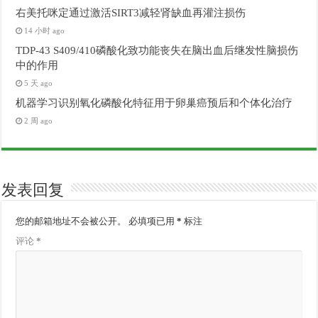
右美托咪定通过激活SIRT3减轻肾缺血再灌注损伤
14 小时 ago
TDP-43 S409/410磷酸化致功能丧失在脑出血后继发性脑损伤
中的作用
5 天 ago
机器学习识别氧化磷酸化特征用于卵巢癌预后和个体化治疗
2 周 ago
发表回复
您的邮箱地址不会被公开。
必填项已用
*
标注
评论
*