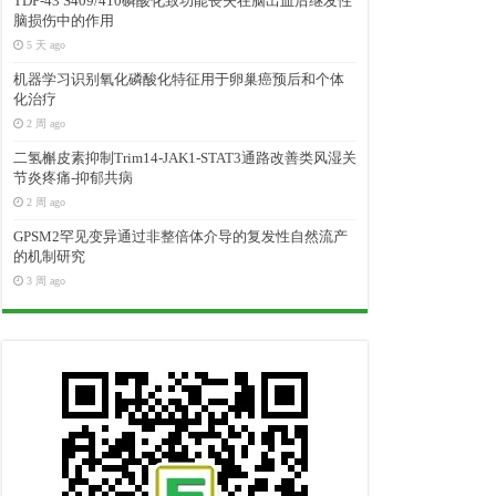
TDP-43 S409/410磷酸化致功能丧失在脑出血后继发性
脑损伤中的作用
5 天 ago
机器学习识别氧化磷酸化特征用于卵巢癌预后和个体
化治疗
2 周 ago
二氢槲皮素抑制Trim14-JAK1-STAT3通路改善类风湿关
节炎疼痛-抑郁共病
2 周 ago
GPSM2罕见变异通过非整倍体介导的复发性自然流产
的机制研究
3 周 ago