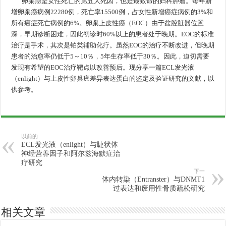
卵巢癌是女性死亡的第五大死因，也是最致命的妇科肿瘤。每年新
增卵巢癌病例22280例，死亡率15500例，占女性新增癌症病例的3%和
所有癌症死亡病例的6%。卵巢上皮性癌（EOC）由于盆腔脏器位置
深，早期诊断困难，因此初诊时60%以上的患者处于晚期。EOC的标准
治疗是手术，其次是铂类辅助化疗。虽然EOC的治疗不断改进，但晚期
患者的治愈率仍低于5～10％，5年生存率低于30％。因此，迫切需要
发现有希望的EOC治疗靶点以改善预后。现分享一篇ECL发光液
（enlight）与上皮性卵巢癌差异表达蛋白的鉴定及验证研究的文献，以
供参考。
以前的
ECL发光液（enlight）与睫状体
神经营养因子和阿尔兹海默症治
疗研究
下一
体内转染（Entranster）与DNMT1
过表达和废用性骨质疏松研究
相关文章