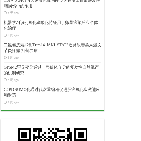
TDP-43 S409/410磷酸化致功能丧失在脑出血后继发性
脑损伤中的作用
3 天 ago
机器学习识别氧化磷酸化特征用于卵巢癌预后和个体
化治疗
1 周 ago
二氢槲皮素抑制Trim14-JAK1-STAT3通路改善类风湿关
节炎疼痛-抑郁共病
2 周 ago
GPSM2罕见变异通过非整倍体介导的复发性自然流产
的机制研究
2 周 ago
G6PD SUMO化通过代谢重编程促进肝癌氧化应激适应
和耐药
3 周 ago