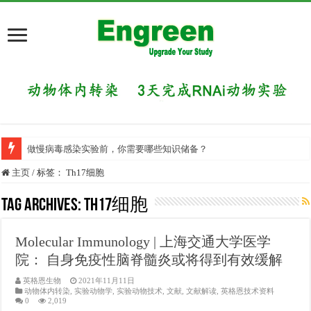
做慢病毒感染实验前，你需要哪些知识储备？
主页
/
标签：
Th17细胞
Tag Archives:
Th17细胞
Molecular Immunology | 上海交通大学医学
院： 自身免疫性脑脊髓炎或将得到有效缓解
英格恩生物
2021年11月11日
动物体内转染
,
实验动物学
,
实验动物技术
,
文献
,
文献解读
,
英格恩技术资料
0
2,019