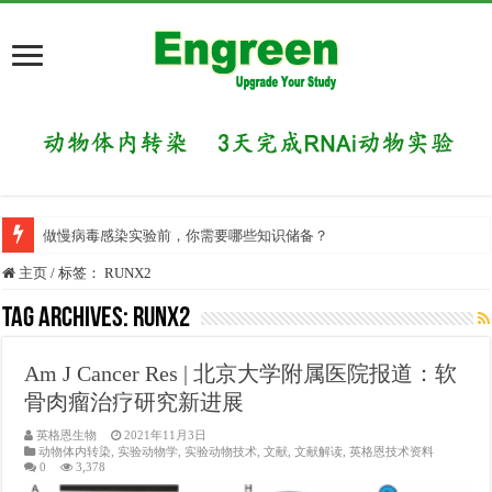
做慢病毒感染实验前，你需要哪些知识储备？
主页
/
标签：
RUNX2
Tag Archives:
RUNX2
Am J Cancer Res | 北京大学附属医院报道：软
骨肉瘤治疗研究新进展
英格恩生物
2021年11月3日
动物体内转染
,
实验动物学
,
实验动物技术
,
文献
,
文献解读
,
英格恩技术资料
0
3,378