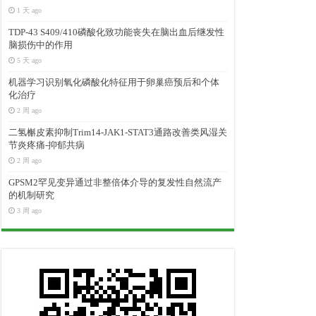
1 天 ago
TDP-43 S409/410磷酸化致功能丧失在脑出血后继发性
脑损伤中的作用
5 天 ago
机器学习识别氧化磷酸化特征用于卵巢癌预后和个体
化治疗
2 周 ago
二氢槲皮素抑制Trim14-JAK1-STAT3通路改善类风湿关
节炎疼痛-抑郁共病
2 周 ago
GPSM2罕见变异通过非整倍体介导的复发性自然流产
的机制研究
3 周 ago