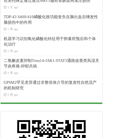
右美托咪定通过激活SIRT3减轻肾缺血再灌注损伤
3 天 ago
TDP-43 S409/410磷酸化致功能丧失在脑出血后继发性
脑损伤中的作用
1 周 ago
机器学习识别氧化磷酸化特征用于卵巢癌预后和个体
化治疗
2 周 ago
二氢槲皮素抑制Trim14-JAK1-STAT3通路改善类风湿关
节炎疼痛-抑郁共病
3 周 ago
GPSM2罕见变异通过非整倍体介导的复发性自然流产
的机制研究
3 周 ago