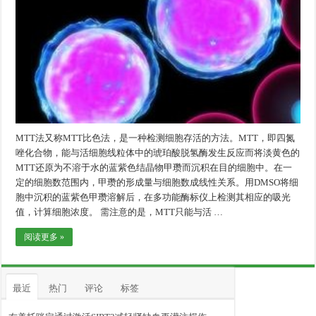
MTT法又称MTT比色法，是一种检测细胞存活的方法。MTT，即四氮
唑化合物，能与活细胞线粒体中的琥珀酸脱氢酶发生反应而将淡黄色的
MTT还原为不溶于水的蓝紫色结晶物甲瓒而沉积在目的细胞中。在一
定的细胞数范围内，甲瓒的形成量与细胞数成线性关系。用DMSO将细
胞中沉积的蓝紫色甲瓒溶解后，在多功能酶标仪上检测其相应的吸光
值，计算细胞浓度。 需注意的是，MTT只能与活 …
阅读更多 »
最近
热门
评论
标签