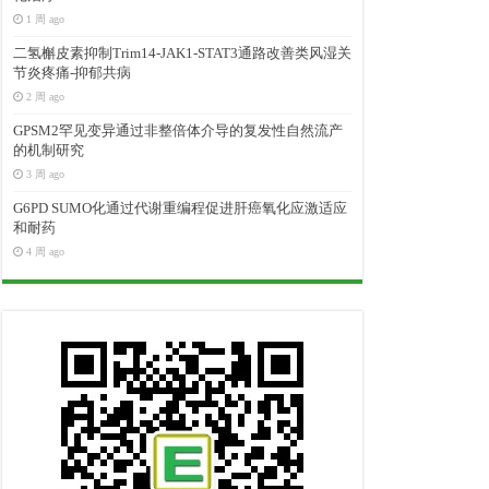
1 周 ago
二氢槲皮素抑制Trim14-JAK1-STAT3通路改善类风湿关
节炎疼痛-抑郁共病
2 周 ago
GPSM2罕见变异通过非整倍体介导的复发性自然流产
的机制研究
3 周 ago
G6PD SUMO化通过代谢重编程促进肝癌氧化应激适应
和耐药
4 周 ago