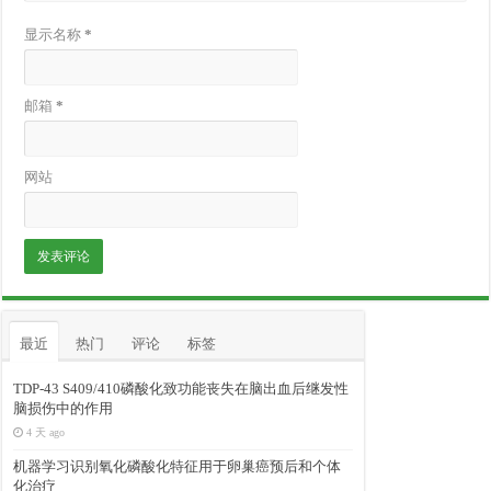
显示名称
*
邮箱
*
网站
最近
热门
评论
标签
TDP-43 S409/410磷酸化致功能丧失在脑出血后继发性
脑损伤中的作用
4 天 ago
机器学习识别氧化磷酸化特征用于卵巢癌预后和个体
化治疗