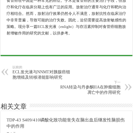
食管癌在中国是一种常见的癌症。手术是食管癌的主要治疗手段，但放
疗和化疗在临床分期上也有广泛的应用。放射治疗通常与化疗和靶向治
疗相结合。然而，放射治疗效果仍然令人不满意，放射抗性在临床治疗
中非常普遍，导致可能的治疗失败。因此，迫切需要提高放射敏感性的
策略。现分享一篇ECL发光液（enlight）与存活素抑制对食管癌细胞放
射增敏作用的研究的文献，以供参考。
以前的
ECL发光液与NNMT对胰腺癌细
胞增殖及转移潜能影响研究
下一
RNA转染与丹参酮IIA在肿瘤细胞
凋亡中的作用研究
相关文章
TDP-43 S409/410磷酸化致功能丧失在脑出血后继发性脑损伤
中的作用