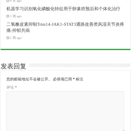
4 天 ago
机器学习识别氧化磷酸化特征用于卵巢癌预后和个体化治疗
1 周 ago
二氢槲皮素抑制Trim14-JAK1-STAT3通路改善类风湿关节炎疼
痛-抑郁共病
2 周 ago
发表回复
您的邮箱地址不会被公开。
必填项已用
*
标注
评论
*