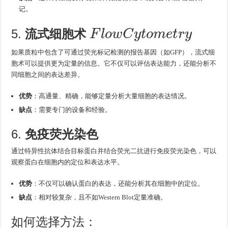
记。
F
l
o
w
C
y
t
o
m
e
t
r
y
5.
流式细胞术
如果质粒中包含了可通过荧光标记检测的报告基因（如GFP），流式细
胞术可以提供更为定量的信息。它不仅可以评估表达能力，还能分析不
同细胞之间的表达差异。
优势
：高通量、精确，能够定量分析大量细胞的表达情况。
缺点
：需要专门的设备和经验。
6.
免疫荧光染色
通过特异性抗体结合目标蛋白并结合荧光二抗进行免疫荧光染色，可以
观察蛋白在细胞内的定位和表达水平。
优势
：不仅可以确认蛋白的表达，还能分析其在细胞中的定位。
缺点
：相对较复杂，且不如Western Blot定量准确。
如何选择方法：