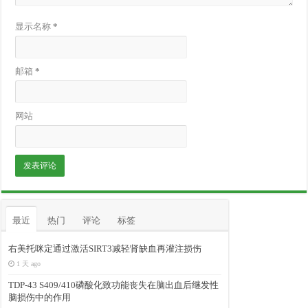
显示名称
*
邮箱
*
网站
最近
热门
评论
标签
右美托咪定通过激活SIRT3减轻肾缺血再灌注损伤
1 天 ago
TDP-43 S409/410磷酸化致功能丧失在脑出血后继发性
脑损伤中的作用