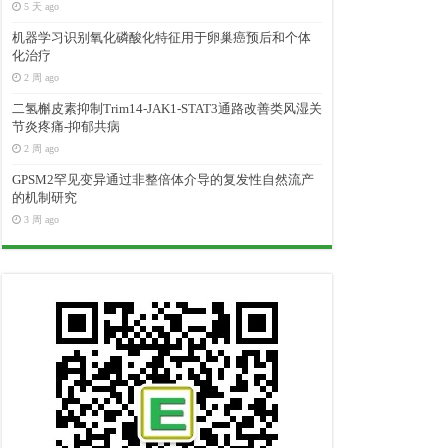
5 天 ago
机器学习识别氧化磷酸化特征用于卵巢癌预后和个体
化治疗
2 周 ago
二氢槲皮素抑制Trim14-JAK1-STAT3通路改善类风湿关
节炎疼痛-抑郁共病
2 周 ago
GPSM2罕见变异通过非整倍体介导的复发性自然流产
的机制研究
3 周 ago