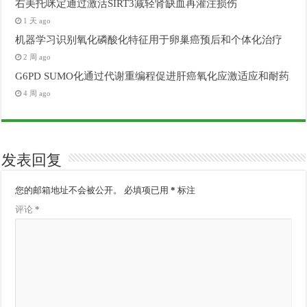
右美托咪定通过激活SIRT3减轻肾缺血再灌注损伤
1 天 ago
机器学习识别氧化磷酸化特征用于卵巢癌预后和个体化治疗
2 周 ago
G6PD SUMO化通过代谢重编程促进肝癌氧化应激适应和耐药
4 周 ago
发表回复
您的邮箱地址不会被公开。
必填项已用
*
标注
评论
*