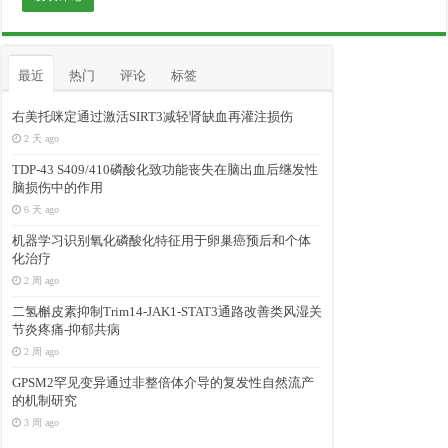
最近
热门
评论
标签
右美托咪定通过激活SIRT3减轻肾缺血再灌注损伤
2 天 ago
TDP-43 S409/410磷酸化致功能丧失在脑出血后继发性
脑损伤中的作用
6 天 ago
机器学习识别氧化磷酸化特征用于卵巢癌预后和个体
化治疗
2 周 ago
二氢槲皮素抑制Trim14-JAK1-STAT3通路改善类风湿关
节炎疼痛-抑郁共病
2 周 ago
GPSM2罕见变异通过非整倍体介导的复发性自然流产
的机制研究
3 周 ago