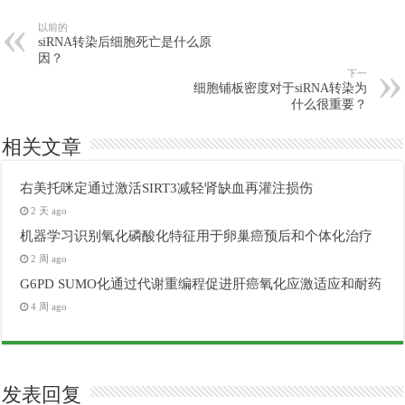
以前的
siRNA转染后细胞死亡是什么原
因？
下一
细胞铺板密度对于siRNA转染为
什么很重要？
相关文章
右美托咪定通过激活SIRT3减轻肾缺血再灌注损伤
2 天 ago
机器学习识别氧化磷酸化特征用于卵巢癌预后和个体化治疗
2 周 ago
G6PD SUMO化通过代谢重编程促进肝癌氧化应激适应和耐药
4 周 ago
发表回复