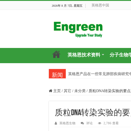
英格恩中国
2026年 8 月 7日, 星期五
英格恩技术资料
分子生物
英格恩产品在一些常见肺部疾病研究
新闻
主页
/
其它
/
未分类
/
质粒DNA转染实验的要点
质粒DNA转染实验的
英格恩生物
评论
2,786 查看