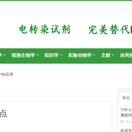
学
细胞生物学
组织学
实验动物学
文献
休闲
中的应用
最近
TDP
要点
脑损伤
4 天 a
机器学