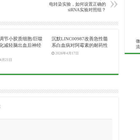
电转染实验，如何设置正确的
siRNA实验对照组？
04调节小胶质细胞/巨噬
沉默LINC00987改善急性髓
微
化减轻脑出血后神经
系白血病对阿霉素的耐药性
流
2026年4月17日
年4月21日
注