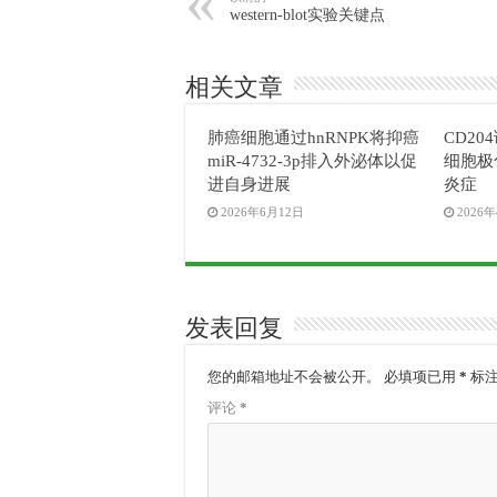
western-blot实验关键点
相关文章
肺癌细胞通过hnRNPK将抑癌
CD2
miR-4732-3p排入外泌体以促
细胞极
进自身进展
炎症
2026年6月12日
2026
发表回复
您的邮箱地址不会被公开。
必填项已用
*
标
评论
*