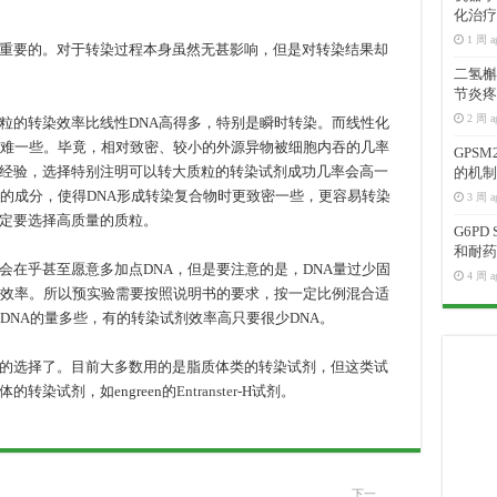
化治疗
1 周 a
重要的。对于转染过程本身虽然无甚影响，但是对转染结果却
二氢槲皮
节炎疼
2 周 a
粒的转染效率比线性DNA高得多，特别是瞬时转染。而线性化
困难一些。毕竟，相对致密、较小的外源异物被细胞内吞的几率
GPS
经验，选择特别注明可以转大质粒的转染试剂成功几率会高一
的机制
聚的成分，使得DNA形成转染复合物时更致密一些，更容易转染
3 周 a
定要选择高质量的质粒。
G6P
和耐药
会在乎甚至愿意多加点DNA，但是要注意的是，DNA量过少固
4 周 a
染效率。所以预实验需要按照说明书的要求，按一定比例混合适
DNA的量多些，有的转染试剂效率高只要很少DNA。
的选择了。目前大多数用的是脂质体类的转染试剂，但这类试
转染试剂，如engreen的
Entranster
-H试剂。
下一