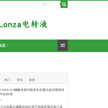
热点
热门
评论
标签
-43 S409/410磷酸化致功能丧失在脑出血后继发性
中的作用
go
习识别氧化磷酸化特征用于卵巢癌预后和个体