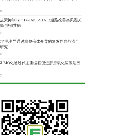
go
素抑制Trim14-JAK1-STAT3通路改善类风湿关
痛-抑郁共病
go
M2罕见变异通过非整倍体介导的复发性自然流产
研究
go
D SUMO化通过代谢重编程促进肝癌氧化应激适应
go