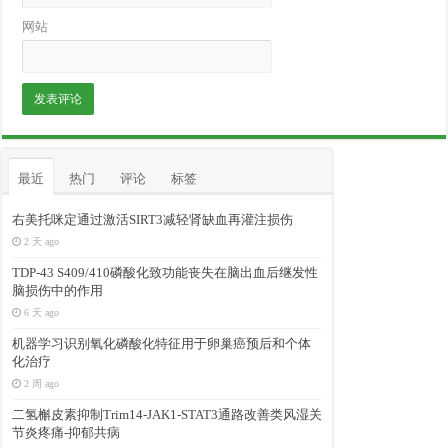
网站
最近
热门
评论
标签
右美托咪定通过激活SIRT3减轻肾缺血再灌注损伤
2 天 ago
TDP-43 S409/410磷酸化致功能丧失在脑出血后继发性
脑损伤中的作用
6 天 ago
机器学习识别氧化磷酸化特征用于卵巢癌预后和个体
化治疗
2 周 ago
二氢槲皮素抑制Trim14-JAK1-STAT3通路改善类风湿关
节炎疼痛-抑郁共病