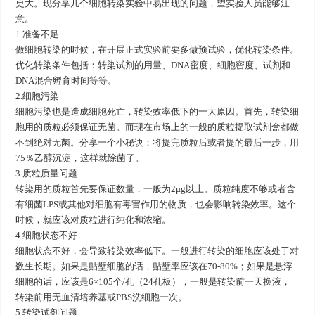
更大。现分享几个细胞转染实验中易出现的问题，望实验人员能够注
意。
1.准备不足
做细胞转染的时候，在开展正式实验前要多做预试验，优化转染条件。
优化转染条件包括：转染试剂的用量、DNA密度、细胞密度、试剂和
DNA混合孵育时间等等。
2.细胞污染
细胞污染也是造成细胞死亡，转染效率低下的一大原因。首先，转染细
胞用的质粒必须保证无菌。而现在市场上的一般的质粒提取试剂盒都做
不到绝对无菌。分享一个小秘诀：将提完质粒后或者提的最后一步，用
75％乙醇沉淀，这样就除菌了。
3.质粒质量问题
转染用的质粒首先要保证数量，一般为2μg以上。质粒纯度不够或者含
有细菌LPS或其他对细胞有毒害作用的物质，也会影响转染效率。这个
时候，就应该对质粒进行纯化和浓缩。
4.细胞状态不好
细胞状态不好，会导致转染效率低下。一般进行转染的细胞应该处于对
数生长期。如果是贴壁细胞的话，贴壁率应该在70-80%；如果是悬浮
细胞的话，应该是6×105个/孔（24孔板），一般是转染前一天换液，
转染前用无血清培养基或PBS洗细胞一次。
5.转染试剂问题