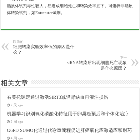
脂质体试剂毒性较大，易造成细胞死亡和转染效率底下。可选择非脂质
体转染试剂，如
Entranster
试剂。
以前的
细胞转染实验效率低的原因是什
么？
下一
siRNA转染后出现细胞死亡现象
是什么原因？
相关文章
右美托咪定通过激活SIRT3减轻肾缺血再灌注损伤
2 天 ago
机器学习识别氧化磷酸化特征用于卵巢癌预后和个体化治疗
2 周 ago
G6PD SUMO化通过代谢重编程促进肝癌氧化应激适应和耐药
4 周 ago