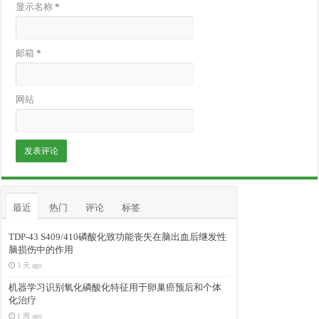
显示名称
*
邮箱
*
网站
最近
热门
评论
标签
TDP-43 S409/410磷酸化致功能丧失在脑出血后继发性
脑损伤中的作用
3 天 ago
机器学习识别氧化磷酸化特征用于卵巢癌预后和个体
化治疗
1 周 ago