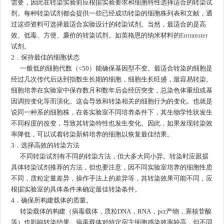
需要，因此在转染实验前应根据实验要求和细胞特性选择适合的转染试
剂。每种转染试剂都会提供一些已经成功转染的细胞株列表和文献，通
过这些资料可选择最适合实验设计的转染试剂。当然，最适合的是高
效、低毒、方便、廉价的转染试剂。如英格恩的纳米材料的
Entranster
试剂。
2．保持最佳的细胞状态
一般低的细胞代数（<50）能确保基因型不变。最适合转染的细胞是
经过几次传代后达到指数生长期的细胞，细胞生长旺盛，最容易转染。
细胞培养在实验室中保存数月和数年后会经历突变，总染色体重组或基
因调控变化等而演化。这会导致和转染相关的细胞行为的变化。也就是
说同一种系的细胞株，在各实验室不同培养条件下，其生物学性状发生
不同程度的改变，导致其转染特性也发生变化。因此，如果发现转染效
率降低，可以试着转染新鲜培养的细胞以恢复最佳结果。
3．选择高效的转染方法
不同转染试剂有不同的转染方法，但大多大同小异。转染时应跟据
具体转染试剂推荐的方法，但也要注意，因不同实验室培养的细胞性质
不同，质粒定量差异，操作手法上的差异等，其转染效果可能不同，应
根据实验室的具体条件来确定最佳转染条件。
4．确保所构建载体的质量。
转染载体的构建（病毒载体，质粒DNA，RNA，pcr产物，寡核苷酸
等）也影响转染结果。病毒载体对特定宿主细胞感染效率较高，但不同