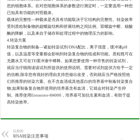
您的细胞体系。在对您细胞体系的参数进行测定时，一定要选用一种您
已知具有功能的对照载体。
载体的完整性—种载体是否具有功能取决于它结构的完整性。转染效率
受到质粒制备物的超螺旋结构和舒展结构之间比例、双螺旋中断、核酸
酶的降解，以及来自于储存和处理过程中的物理压力的影响。
4.转染方案
转染复合物的制备—诸如转染试剂/DNA配比，离子强度，缓冲液pH
值，以及温度等变量都会影响到转染复合物的组成和功能。质粒既可在
无菌水又可在TE缓冲液中稀释。如果您要使用一种市售的转染试剂，
就应当仔细阅读该试剂所提供的使用说明。需要对试剂提供方给予一定
的信赖;除非您有很好的理由支持您做出改变，否则就应当严格按照他
们所推荐的转染方案。在不含血清或其他蛋白的培养基中制备转染复合
物;如果制备复合物所使用的培养基含有血清，它就会对转染产生抑
制。推荐使用
Entranster
-H4000，培养基可加抗生素和血清，有助于提
高转染效率。
以前的
RNA转染注意事项