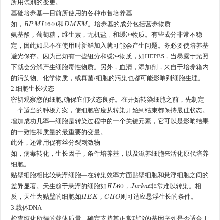
所用试剂的变更。
基础培养基—目前所使用的各种市售培养基
如
，
R
P
M
I
1640
和
D
M
E
M
。培养基的成分包括营养物质
如
，
和
氨
基
酸
，
葡
萄
糖
，维生素，无机盐，和缓冲物质。有些成分非常不稳
氨
基
酸
，
葡
萄
糖
定，因此如果不在使用时新鲜加入就可能会产生问题。务必要使培养基
避光保存。因为已知有一些组分和缓冲物质，如HEPES，当暴露于光照
下就会分解产生细胞毒性物质。另外，血清，添加剂，来自于培养箱内
的污染物、化学物质，或真菌/细胞的污染也都可能影响到细胞生理。
2.细胞生长状态
密切观察您的细胞;确保它们状态良好。在开始转染细胞之前，先制定
一个适当的种板方案，使细胞密度从转染开始到结束都保持最佳状态。
增加成功几率—细胞是转染过程中的一个关键元素，它可以是影响结果
的一致性和质量的最重要的变量。
此外，还常用促有丝分裂刺激物
如
，
病
毒
转
化
，
生
长
因
子
，
条
件
培
养
基
，
以
及
滋
养
细
胞
来活化原代培养
如
，
病
毒
转
化
，
生
长
因
子
，
条
件
培
养
基
，
以
及
滋
养
细
胞
细胞。
贴壁细胞相比较悬浮细胞—在转染效率方面贴壁细胞和悬浮细胞之间的
如
H
L
60
，
J
u
r
k
a
t
差异显著。天生趋于悬浮的细胞
非常难以转染。相
如
，
如
H
E
K
，
C
H
O
反，天生为贴壁的细胞
则可适应悬浮生长的条件。
如
，
3.载体DNA
检查纯化所得的载体质量。确定支持其正常功能的基因序列是否适合于