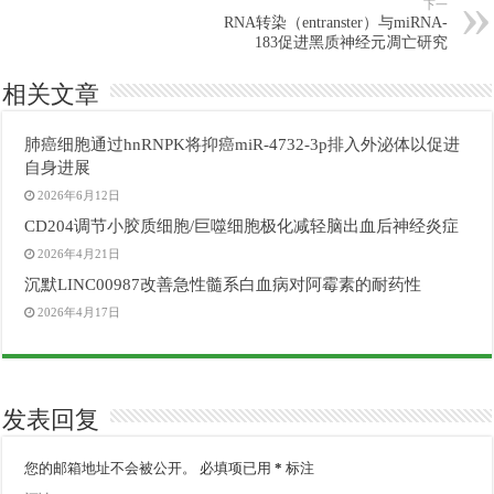
下一
RNA转染（entranster）与miRNA-
183促进黑质神经元凋亡研究
相关文章
肺癌细胞通过hnRNPK将抑癌miR-4732-3p排入外泌体以促进
自身进展
2026年6月12日
CD204调节小胶质细胞/巨噬细胞极化减轻脑出血后神经炎症
2026年4月21日
沉默LINC00987改善急性髓系白血病对阿霉素的耐药性
2026年4月17日
发表回复
您的邮箱地址不会被公开。
必填项已用
*
标注