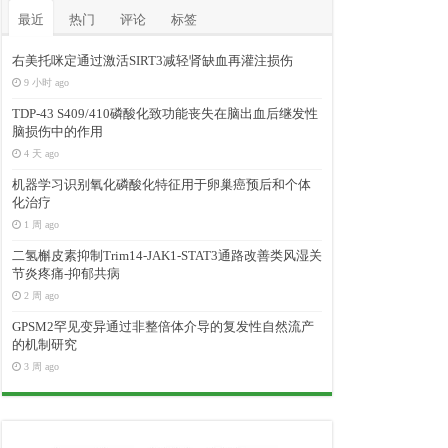
最近
热门
评论
标签
右美托咪定通过激活SIRT3减轻肾缺血再灌注损伤
9 小时 ago
TDP-43 S409/410磷酸化致功能丧失在脑出血后继发性
脑损伤中的作用
4 天 ago
机器学习识别氧化磷酸化特征用于卵巢癌预后和个体
化治疗
1 周 ago
二氢槲皮素抑制Trim14-JAK1-STAT3通路改善类风湿关
节炎疼痛-抑郁共病
2 周 ago
GPSM2罕见变异通过非整倍体介导的复发性自然流产
的机制研究
3 周 ago