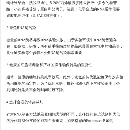
璃纤维结合，洗脱或通过15-20%丙烯酰胺胶除去反应中多余的核苷
酸，小的寡核苷酸，蛋白和盐离子。注意：化学合成的RNA通常需要
跑胶电泳纯化（即PAGE胶纯化）。
2.避免RNA酶污染
微量的RNA酶将导致RNA实验失败。由于实验环境中RNA酶普遍存
在，如皮肤，头发，所有徒手接触过的物品或暴露在空气中的物品等，
此保证实验每个步骤不受RNA酶污染非常重要。
3.健康的细胞培养物和严格的操作确保转染的重复性
通常，健康的细胞转染效率较高。此外，较低的传代数能确保每次实验
所用细胞的稳定性。为了优化实验，推荐用50代以下的转染细胞，否
则细胞转染效率会随时间明显下降。
4.选择合适的转染试剂
针对RNA制备方法以及靶细胞类型的不同，选择好的转染试剂和优化
的操作对RNA实验的成功至关重要，如英格恩的
Entranster
-R试剂。