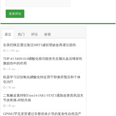
最近
热门
评论
标签
右美托咪定通过激活SIRT3减轻肾缺血再灌注损伤
21 小时 ago
TDP-43 S409/410磷酸化致功能丧失在脑出血后继发性
脑损伤中的作用
5 天 ago
机器学习识别氧化磷酸化特征用于卵巢癌预后和个体
化治疗
2 周 ago
二氢槲皮素抑制Trim14-JAK1-STAT3通路改善类风湿关
节炎疼痛-抑郁共病
2 周 ago
GPSM2罕见变异通过非整倍体介导的复发性自然流产