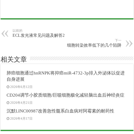
以前的
ECL发光液常见问题及解答2
下一
细胞转染效率低下的几个陷阱
相关文章
肺癌细胞通过hnRNPK将抑癌miR-4732-3p排入外泌体以促进
自身进展
2026年6月12日
CD204调节小胶质细胞/巨噬细胞极化减轻脑出血后神经炎症
2026年4月21日
沉默LINC00987改善急性髓系白血病对阿霉素的耐药性
2026年4月17日