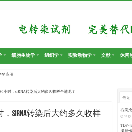
学
细胞生物学
组织学
实验动物学
文献
休闲
中的应用
30小时，siRNA转染后大约多久收样合适呢？
最近
右美托
，siRNA转染后大约多久收样
18 秒 
TDP
脑损伤