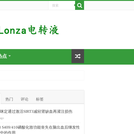
热点
热门
评论
标签
咪定通过激活SIRT3减轻肾缺血再灌注损伤
ago
-43 S409/410磷酸化致功能丧失在脑出血后继发性
中的作用