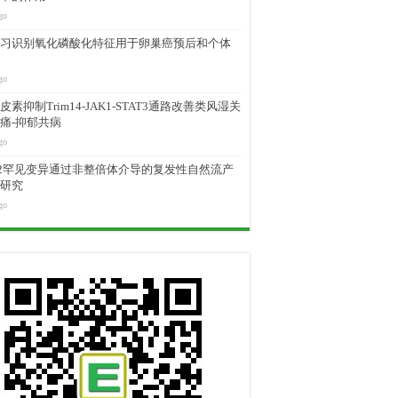
go
习识别氧化磷酸化特征用于卵巢癌预后和个体
go
素抑制Trim14-JAK1-STAT3通路改善类风湿关
痛-抑郁共病
go
M2罕见变异通过非整倍体介导的复发性自然流产
研究
go