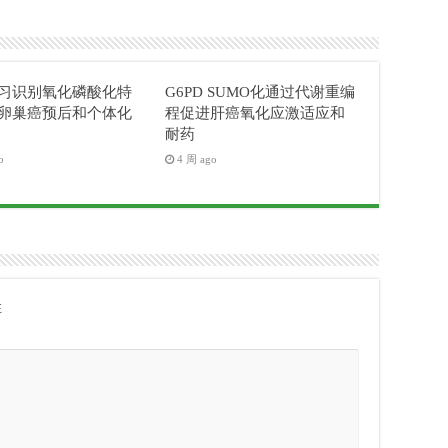
习识别氧化磷酸化特
G6PD SUMO化通过代谢重编
卵巢癌预后和个体化
程促进肝癌氧化应激适应和
耐药
o
4 周 ago
注