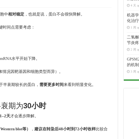
4 天 a
胞中
相对稳定
，也就是说，蛋白不会很快降解。
机器学
化治疗
关键时间点需要考虑：
1 周 a
二氢槲皮
节炎疼
2 周 a
，mRNA水平开始下降。
GPS
的机制
具体情况因靶基因和细胞类型而异）。
3 周 a
于半衰期较长的蛋白，
需要更多时间
来看到明显变化。
半衰期为
30小时
1–2天
才会逐步降解。
tern blot等）
，
建议在转染后48小时到72小时收样
比较合