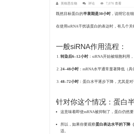
英格恩生物
评论
7,076 查看
既然目标蛋白的
半衰期是30小时
，说明它在细
在使用siRNA干扰该蛋白的表达时，有几个
一般siRNA作用流程：
转染后6–12小时
：siRNA开始被细胞利用
24–48小时
：mRNA水平通常显著降低（
48–72小时
：蛋白水平逐步下降，尤其是对
针对你这个情况：蛋白
这意味着即使mRNA被抑制了，蛋白仍然要
所以，如果你要观察
蛋白表达水平的下降（Wes
适。