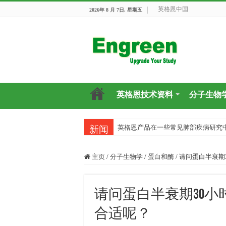
英格恩中国
2026年 8 月 7日, 星期五
英格恩技术资料
分子生物
英格恩产品在一些常见肺部疾病研究
新闻
主页
/
分子生物学
/
蛋白和酶
/
请问蛋白半衰期
请问蛋白半衰期30小时
合适呢？