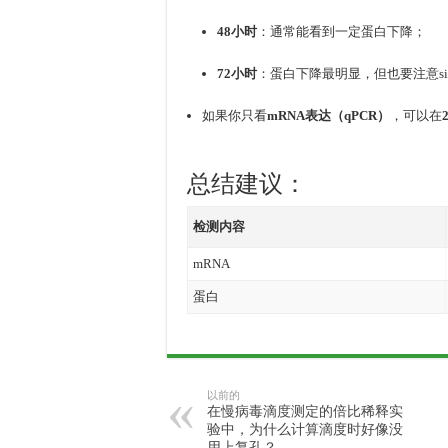
48小时
：通常能看到一定蛋白下降；
72小时
：蛋白下降最明显，但也要注意s
如果你只看
mRNA表达（qPCR）
，可以在
总结建议：
检测内容
mRNA
蛋白
以前的
在慢病毒滴度测定的倍比稀释实
验中，为什么计算滴度时好像没
用上复孔？