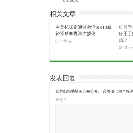
相关文章
右美托咪定通过激活SIRT3减
机器学
轻肾缺血再灌注损伤
征用于
治疗
18 秒 ago
1 周 ag
发表回复
您的邮箱地址不会被公开。
必填项已用
*
标
评论
*