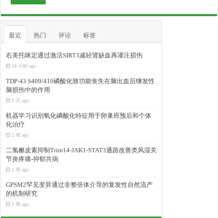
最近
热门
评论
标签
右美托咪定通过激活SIRT3减轻肾缺血再灌注损伤
18 小时 ago
TDP-43 S409/410磷酸化致功能丧失在脑出血后继发性
脑损伤中的作用
5 天 ago
机器学习识别氧化磷酸化特征用于卵巢癌预后和个体
化治疗
2 周 ago
二氢槲皮素抑制Trim14-JAK1-STAT3通路改善类风湿关
节炎疼痛-抑郁共病
2 周 ago
GPSM2罕见变异通过非整倍体介导的复发性自然流产
的机制研究
3 周 ago