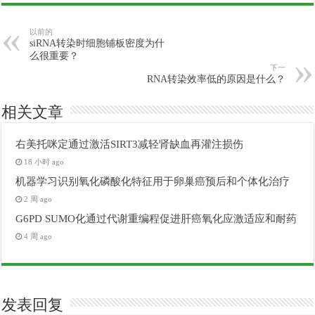
以前的
siRNA转染时细胞铺板密度为什
么很重要？
下一
RNA转染效率低的原因是什么？
相关文章
右美托咪定通过激活SIRT3减轻肾缺血再灌注损伤
18 小时 ago
机器学习识别氧化磷酸化特征用于卵巢癌预后和个体化治疗
2 周 ago
G6PD SUMO化通过代谢重编程促进肝癌氧化应激适应和耐药
4 周 ago
发表回复