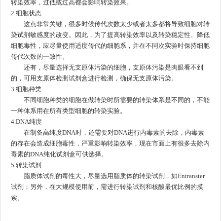
转染效率，过低或过高都会影响转染效果。
2.细胞状态
这点非常关键，很多时候传代次数太少或者太多都将导致细胞对转
染试剂敏感度的改变。因此，为了提高转染效率以及转染稳定性、降低
细胞毒性，应尽量使用适度传代的细胞系，并在不同次实验时保持细胞
传代次数的一致性。
还有，尽量选择无支原体污染的细胞，支原体污染是肉眼看不到
的，可用支原体检测试剂盒进行检测，确保无支原体污染。
3.细胞种类
不同细胞种类的细胞在做转染时所需要的转染体系是不同的，不能
一种体系用在所有类型细胞的转染实验。
4.DNA纯度
在制备高纯度DNA时，还需要对DNA进行内毒素的去除，内毒素
的存在会造成细胞毒性，严重影响转染效率，现在市面上有很多去除内
毒素的DNA纯化试剂盒可供选择。
5.转染试剂
脂质体试剂的毒性大，尽量选用脂质体的转染试剂，如
Entranster
试剂；另外，在大规模使用前，需进行转染试剂和核酸最优比例的摸
索。