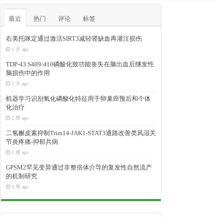
最近
热门
评论
标签
右美托咪定通过激活SIRT3减轻肾缺血再灌注损伤
1 天 ago
TDP-43 S409/410磷酸化致功能丧失在脑出血后继发性
脑损伤中的作用
5 天 ago
机器学习识别氧化磷酸化特征用于卵巢癌预后和个体
化治疗
2 周 ago
二氢槲皮素抑制Trim14-JAK1-STAT3通路改善类风湿关
节炎疼痛-抑郁共病
2 周 ago
GPSM2罕见变异通过非整倍体介导的复发性自然流产
的机制研究
3 周 ago