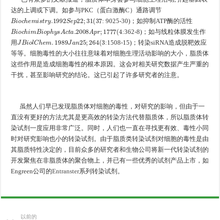
达的上调或下调。如参与PKC（蛋白激酶C）通路调节
B
i
o
c
h
e
m
i
s
t
r
y
.1992
S
e
p
22
;
31
(
37
: 9025-30)；如抑制ATP酶的活性
B
i
o
c
h
i
m
B
i
o
p
h
y
s
A
c
t
a
.2008
A
p
r
;
1777
(
4
:362-8)；如与线粒体膜发生作
J
B
i
o
l
C
h
e
m
.
1989
J
a
n
25
;
264
(
3
用
:1508-15)；转染siRNA造成脱靶效应
等等。细胞毒性的大小往往意味着对细胞生理活动影响的大小，脂质体
这些作用是造成细胞毒性的根本原因。这会对相关研究数据产生严重的
干扰，甚至影响研究的结论。这已引起了许多研究者的注意。
虽然人们早已发现脂质体对细胞的毒性，对研究的影响，但由于一
直没有更好的方法尤其是更高效的转染方法代替脂质体，所以脂质体转
染试剂一度应用非常广泛。同时，人们也一直在寻找更有效、毒性小同
时对研究影响也小的转染试剂。由于脂质类转染试剂对细胞的毒性是由
其脂质特性决定的，目前众多的研究者和生物公司将新一代转染试剂的
开发聚焦在非脂质体的聚合物上，并已有一些优秀的试剂产品上市，如
Engreen公司的
Entranster
系列转染试剂。
以前的