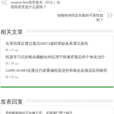
western-blot化学发光（ECL）出
现高背景是什么原因？
下一
动物体内转染实验的可靠性如
何？
相关文章
右美托咪定通过激活SIRT3减轻肾缺血再灌注损伤
1 天 ago
机器学习识别氧化磷酸化特征用于卵巢癌预后和个体化治疗
2 周 ago
G6PD SUMO化通过代谢重编程促进肝癌氧化应激适应和耐药
4 周 ago
发表回复
您的邮箱地址不会被公开。
必填项已用
*
标注