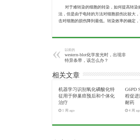
对于难转染的细胞的转染，如何提高转染效
法，但是由于电转的方法对细胞损伤比较大，
击对细胞的损伤降到最低。转染效率的确定，
以前的
western-blot化学发光时，出现非
特异条带，该怎么办？
相关文章
机器学习识别氧化磷酸化特
G6PD
征用于卵巢癌预后和个体化
程促进
治疗
耐药
1 周 ago
4 周 ag