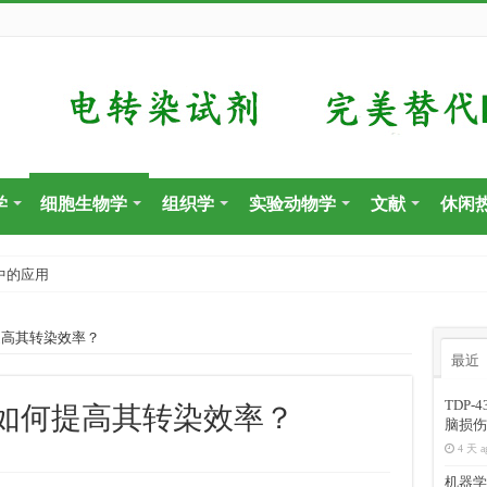
学
细胞生物学
组织学
实验动物学
文献
休闲
中的应用
提高其转染效率？
最近
TDP
如何提高其转染效率？
脑损伤
4 天 a
机器学