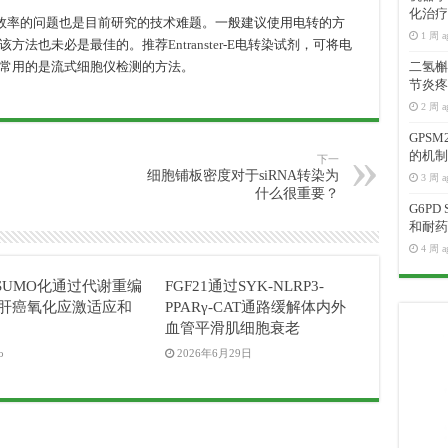
化治疗
率的问题也是目前研究的技术难题。一般建议使用电转的方
1 周 a
该方法也未必是最佳的。推荐
Entranster
-E电转染试剂，可将电
常用的是流式细胞仪检测的方法。
二氢槲皮
节炎疼
2 周 a
GPS
的机制
下一
细胞铺板密度对于siRNA转染为
3 周 a
什么很重要？
G6P
和耐药
4 周 a
 SUMO化通过代谢重编
FGF21通过SYK-NLRP3-
肝癌氧化应激适应和
PPARγ-CAT通路缓解体内外
血管平滑肌细胞衰老
o
2026年6月29日