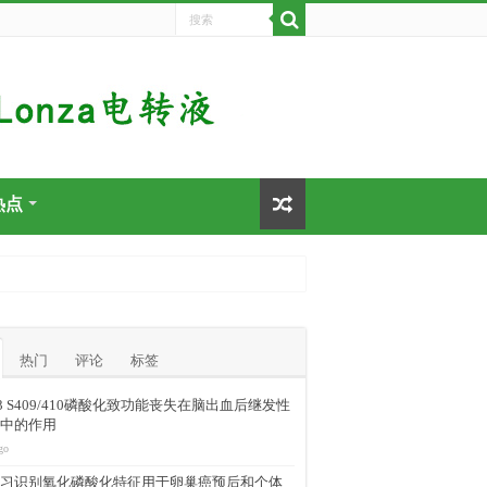
热点
热门
评论
标签
-43 S409/410磷酸化致功能丧失在脑出血后继发性
中的作用
go
习识别氧化磷酸化特征用于卵巢癌预后和个体