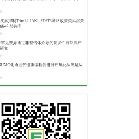
go
素抑制Trim14-JAK1-STAT3通路改善类风湿关
痛-抑郁共病
go
M2罕见变异通过非整倍体介导的复发性自然流产
研究
go
D SUMO化通过代谢重编程促进肝癌氧化应激适应
go