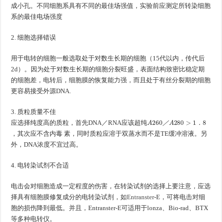
成小孔。不同细胞系具有不同的最佳场强值，实验前应测定所转染细胞
系的最佳电场强度
2. 细胞选择错误
用于电转的细胞一般选取处于对数生长期的细胞（15代以内，传代后
2d）。因为处于对数生长期的细胞分裂旺盛，表面结构致密比稳定期
的细胞差，电转后，细胞膜的恢复能力强，而且处于有丝分裂期的细胞
更容易接受外源DNA.
3. 质粒质量不佳
A
A
8
260
280
／
>
1
．
应选择纯度高的质粒，首先DNA／RNA应该超纯
／
．
，其次应不含内毒 素，同时质粒应溶于双蒸水而不是TE缓冲溶液。另
外，DNA浓度不宜过高。
4. 电转染试剂不合适
电击会对细胞造成一定程度的伤害，在转染试剂的选择上要注意，应选
择具有细胞膜修复成分的电转染试剂，如
Entranster
-E，可将电击对细
胞的损伤降到最低。并且，Entranster-E可适用于lonza、Bio-rad、BTX
等多种电转仪。