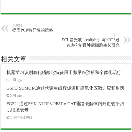
以前的
提高PCR特异性的策略
下一
ECL发光液（enlight）与siRT3过
表达抑制肾肿瘤细胞生长研究
相关文章
机器学习识别氧化磷酸化特征用于卵巢癌预后和个体化治疗
1 周 ago
G6PD SUMO化通过代谢重编程促进肝癌氧化应激适应和耐药
3 周 ago
FGF21通过SYK-NLRP3-PPARγ-CAT通路缓解体内外血管平滑
肌细胞衰老
2026年6月29日