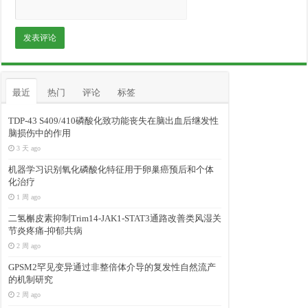
最近
热门
评论
标签
TDP-43 S409/410磷酸化致功能丧失在脑出血后继发性
脑损伤中的作用
3 天 ago
机器学习识别氧化磷酸化特征用于卵巢癌预后和个体
化治疗
1 周 ago
二氢槲皮素抑制Trim14-JAK1-STAT3通路改善类风湿关
节炎疼痛-抑郁共病
2 周 ago
GPSM2罕见变异通过非整倍体介导的复发性自然流产
的机制研究
2 周 ago