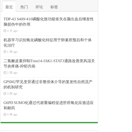
最近
热门
评论
标签
TDP-43 S409/410磷酸化致功能丧失在脑出血后继发性
脑损伤中的作用
4 天 ago
机器学习识别氧化磷酸化特征用于卵巢癌预后和个体
化治疗
1 周 ago
二氢槲皮素抑制Trim14-JAK1-STAT3通路改善类风湿关
节炎疼痛-抑郁共病
2 周 ago
GPSM2罕见变异通过非整倍体介导的复发性自然流产
的机制研究
3 周 ago
G6PD SUMO化通过代谢重编程促进肝癌氧化应激适应
和耐药
4 周 ago