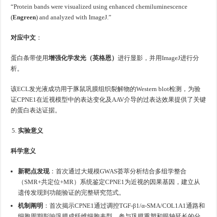
“Protein bands were visualized using enhanced chemiluminescence
(
Engreen
) and analyzed with ImageJ.”
对应中文
：
蛋白条带使用
增强化学发光（英格恩）
进行显影，并用ImageJ进行分
析。
该ECL发光液成功用于豚鼠巩膜组织裂解物的Western blot检测，为验
证CPNE1在近视模型中的表达变化及AAV介导的过表达效果提供了关键
的蛋白表达证据。
实验意义
科学意义
新靶点发现
：首次通过大规模GWAS荟萃分析结合多组学整合
（SMR+共定位+MR）系统鉴定CPNE1为近视的因果基因，建立从
遗传发现到功能验证的完整研究范式。
机制阐明
：首次揭示CPNE1通过调控TGF-β1/α-SMA/COL1A1通路和
细胞周期影响巩膜成纤维细胞表型，参与巩膜重塑和眼轴延长的分