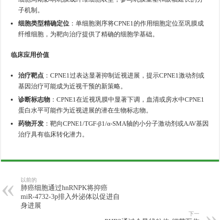
子机制。
细胞类型精确定位
：单细胞测序将CPNE1的作用细胞定位至巩膜成
纤维细胞，为靶向治疗提供了精确的细胞学基础。
临床应用价值
治疗靶点
：CPNE1过表达显著抑制近视进展，提示CPNE1激动剂或
基因治疗可能成为近视干预的新策略。
诊断标志物
：CPNE1在近视巩膜中显著下调，血清或房水中CPNE1
蛋白水平可能作为近视进展的潜在生物标志物。
药物开发
：靶向CPNE1/TGF-β1/α-SMA轴的小分子激动剂或AAV基因
治疗具有临床转化潜力。
以前的
肺癌细胞通过hnRNPK将抑癌
miR-4732-3p排入外泌体以促进自
身进展
下一