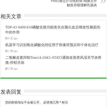
PHB2通过介导线粒体-细菌互作
触发异噬缓解乳腺炎
相关文章
TDP-43 S409/410磷酸化致功能丧失在脑出血后继发性脑损伤
中的作用
4 天 ago
机器学习识别氧化磷酸化特征用于卵巢癌预后和个体化治疗
1 周 ago
二氢槲皮素抑制Trim14-JAK1-STAT3通路改善类风湿关节炎疼
痛-抑郁共病
2 周 ago
发表回复
您的邮箱地址不会被公开。
必填项已用
*
标注