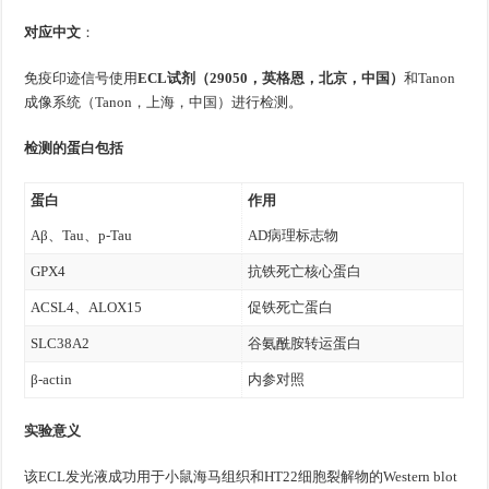
对应中文
：
免疫印迹信号使用
ECL试剂（29050，英格恩，北京，中国）
和Tanon
成像系统（Tanon，上海，中国）进行检测。
检测的蛋白包括
蛋白
作用
Aβ、Tau、p-Tau
AD病理标志物
GPX4
抗铁死亡核心蛋白
ACSL4、ALOX15
促铁死亡蛋白
SLC38A2
谷氨酰胺转运蛋白
β-actin
内参对照
实验意义
该ECL发光液成功用于小鼠海马组织和HT22细胞裂解物的Western blot