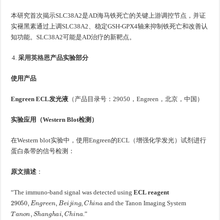
本研究首次揭示SLC38A2是AD海马铁死亡的关键上游调控节点，并证
实褪黑素通过上调SLC38A2、稳定GSH-GPX4轴来抑制铁死亡和改善认
知功能。SLC38A2可能是AD治疗的新靶点。
采用
英格恩
产品实验部分
使用产品
Engreen ECL发光液
（产品目录号：29050，Engreen，北京，中国）
实验应用（Western Blot检测）
在Western blot实验中，使用Engreen的ECL（增强化学发光）试剂进行
蛋白条带的信号检测：
原文描述
：
“The immuno-band signal was detected using
ECL reagent
29050
,
E
n
g
r
e
e
n
,
B
e
i
j
i
n
g
,
C
h
i
n
a
and the Tanon Imaging System
T
a
n
o
n
,
S
h
a
n
g
h
a
i
,
C
h
i
n
a
.”