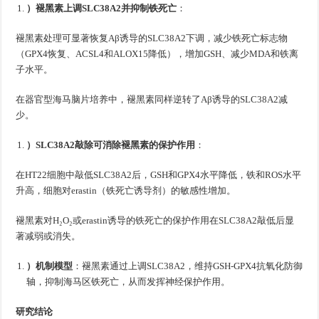
）褪黑素上调SLC38A2并抑制铁死亡
：
褪黑素处理可显著恢复Aβ诱导的SLC38A2下调，减少铁死亡标志物
（GPX4恢复、ACSL4和ALOX15降低），增加GSH、减少MDA和铁离
子水平。
在器官型海马脑片培养中，褪黑素同样逆转了Aβ诱导的SLC38A2减
少。
）SLC38A2敲除可消除褪黑素的保护作用
：
在HT22细胞中敲低SLC38A2后，GSH和GPX4水平降低，铁和ROS水平
升高，细胞对erastin（铁死亡诱导剂）的敏感性增加。
褪黑素对H₂O₂或erastin诱导的铁死亡的保护作用在SLC38A2敲低后显
著减弱或消失。
）机制模型
：褪黑素通过上调SLC38A2，维持GSH-GPX4抗氧化防御
轴，抑制海马区铁死亡，从而发挥神经保护作用。
研究结论