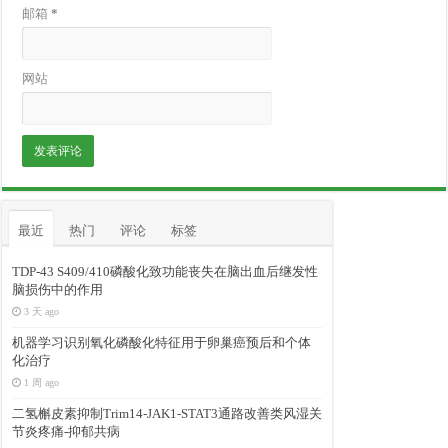
邮箱
*
网站
最近
热门
评论
标签
TDP-43 S409/410磷酸化致功能丧失在脑出血后继发性
脑损伤中的作用
3 天 ago
机器学习识别氧化磷酸化特征用于卵巢癌预后和个体
化治疗
1 周 ago
二氢槲皮素抑制Trim14-JAK1-STAT3通路改善类风湿关
节炎疼痛-抑郁共病