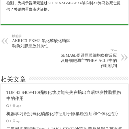
检测，为揭示褪黑素通过SLC38A2-GSH-GPX4轴抑制AD海马铁死亡提
供了关键的蛋白表达证据。
以前的
AKR1C3–PKM2–氧化磷酸化轴驱
动前列腺癌放射抗性
下一
SEMA6B促进巨噬细胞炎症反应
及肝细胞凋亡在HBV-ACLF中的
作用机制
相关文章
TDP-43 S409/410磷酸化致功能丧失在脑出血后继发性脑损伤
中的作用
3 天 ago
机器学习识别氧化磷酸化特征用于卵巢癌预后和个体化治疗
1 周 ago
二氢槲皮素抑制Trim14-JAK1-STAT3通路改善类风湿关节炎疼