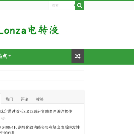
热点
热门
评论
标签
咪定通过激活SIRT3减轻肾缺血再灌注损伤
 ago
-43 S409/410磷酸化致功能丧失在脑出血后继发性
中的作用