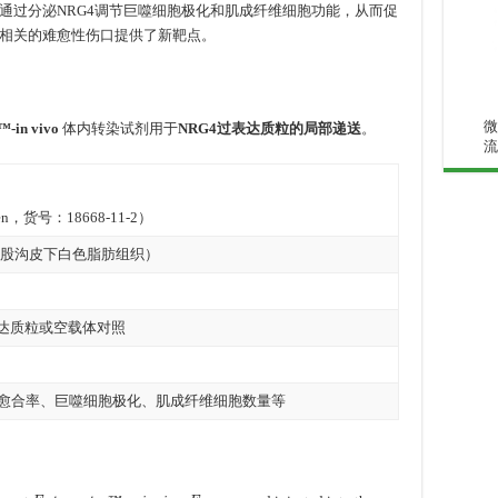
通过分泌NRG4调节巨噬细胞极化和肌成纤维细胞功能，从而促
相关的难愈性伤口提供了新靶点。
微
™-in vivo
体内转染试剂用于
NRG4过表达质粒的局部递送
。
流
green，货号：18668-11-2）
T，腹股沟皮下白色脂肪组织）
4过表达质粒或空载体对照
口愈合率、巨噬细胞极化、肌成纤维细胞数量等
E
n
t
r
a
n
s
t
e
r
™
−
i
n
v
i
v
o
,
E
n
g
r
e
e
n