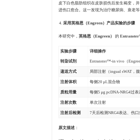
皮下白色脂肪组织在皮肤损伤后发生褐变，并
进伤口愈合。这一发现为治疗糖尿病、衰老等
采用英格恩（Engreen）产品实验的步骤
本研究中，
英格恩（Engreen）
的
Entranster
实验步骤
详细操作
转染试剂
Entranster™-in vivo（En
递送方式
局部注射（ingual sWA
注射体积
每侧20 μL混合物
质粒用量
每侧5 μg pcDNA-NRG
注射次数
单次注射
注射后检测
7天后检测NRG4表达、伤
原文描述
：