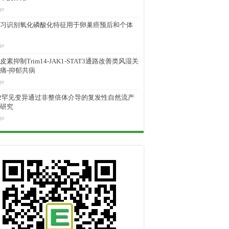
go
习识别氧化磷酸化特征用于卵巢癌预后和个体
go
素抑制Trim14-JAK1-STAT3通路改善类风湿关
痛-抑郁共病
go
M2罕见变异通过非整倍体介导的复发性自然流产
研究
go