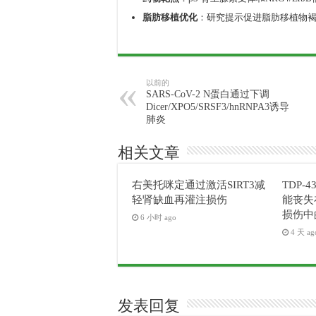
脂肪移植优化
：研究提示促进脂肪移植物
以前的
SARS-CoV-2 N蛋白通过下调
Dicer/XPO5/SRSF3/hnRNPA3诱导
肺炎
相关文章
右美托咪定通过激活SIRT3减
TDP-4
轻肾缺血再灌注损伤
能丧失
损伤中
6 小时 ago
4 天 ag
发表回复