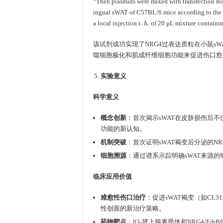
“Then plasmids were mixed with transfection r
ingual sWAT of C57BL/6 mice according to the m
i
.
h
.
a local injection
of 20 μL mixture containin
该试剂成功实现了NRG4过表达质粒在小鼠sW
噬细胞极化和肌成纤维细胞功能来促进伤口愈
实验意义
科学意义
概念创新
：首次揭示sWAT在皮肤损伤后
功能的新认知。
机制突破
：首次证明sWAT褐变后分泌的
细胞溯源
：通过谱系示踪明确sWAT来源
临床应用价值
难愈性伤口治疗
：促进sWAT褐变（如CL
性创面的新治疗策略。
药物靶点
：β3-肾上腺素受体和NRG4/E