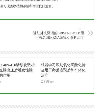
褐变可改善移植物存活和宿主伤口愈合。
下一
近红外光激活的CRISPR/Cas13d用
于深层组织RNA编辑及骨科治疗
3 S409/410磷酸化致功
机器学习识别氧化磷酸化特
在脑出血后继发性脑
征用于卵巢癌预后和个体化
的作用
治疗
o
1 周 ago