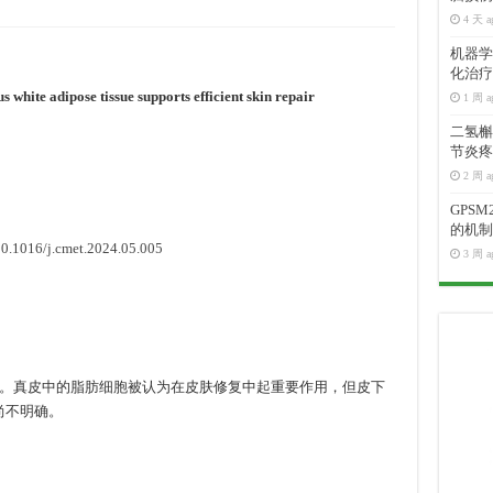
4 天 a
机器学
化治疗
white adipose tissue supports efficient skin repair
1 周 a
二氢槲皮
节炎疼
2 周 a
GPS
的机制
0.1016/j.cmet.2024.05.005
3 周 a
。真皮中的脂肪细胞被认为在皮肤修复中起重要作用，但皮下
尚不明确。