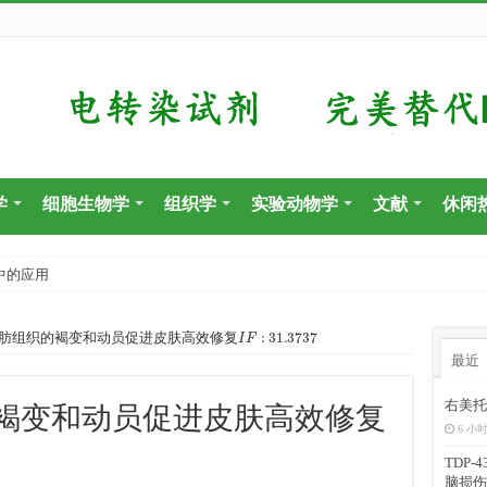
学
细胞生物学
组织学
实验动物学
文献
休闲
中的应用
I
F
:
31.3737
肪组织的褐变和动员促进皮肤高效修复
最近
右美托
褐变和动员促进皮肤高效修复
6 小时
TDP
脑损伤