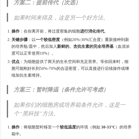
方案二：提前传代（次选）
如果时间来得及，这是另一个好方法。
操作
：在你离开前，将过度密集的细胞
进行消化传代
。
关键步骤
：以
一个较低密度
（例如20%-30%汇合度）重新接种到新
的培养瓶/皿中，然后加入
新鲜的、含抗生素的完全培养基
（血清浓
度可以正常使用10%）。
优点
：为细胞提供了两天的生长空间和充足营养。等你回来时，细
胞可能刚好长到50%-70%的合适密度，可以直接进行后续操作或继
续加抗生素维持。
方案三：暂时降温（条件允许可考虑）
如果你们的细胞房或培养箱条件允许，这是一
个“黑科技”方法。
操作
：将细胞暂时移至一个
较低温度
的环境（例如
30-33°C
）的培养
箱中。