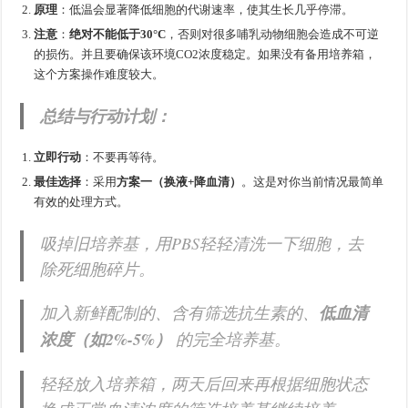
原理
：低温会显著降低细胞的代谢速率，使其生长几乎停滞。
注意
：
绝对不能低于30°C
，否则对很多哺乳动物细胞会造成不可逆
的损伤。并且要确保该环境CO2浓度稳定。如果没有备用培养箱，
这个方案操作难度较大。
总结与行动计划：
立即行动
：不要再等待。
最佳选择
：采用
方案一（换液+降血清）
。这是对你当前情况最简单
有效的处理方式。
吸掉旧培养基，用PBS轻轻清洗一下细胞，去
除死细胞碎片。
加入新鲜配制的、含有筛选抗生素的、
低血清
浓度（如2%-5%）
的完全培养基。
轻轻放入培养箱，两天后回来再根据细胞状态