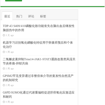
最近
热门
评论
标签
TDP-43 S409/410磷酸化致功能丧失在脑出血后继发性
脑损伤中的作用
3 天 ago
机器学习识别氧化磷酸化特征用于卵巢癌预后和个体
化治疗
1 周 ago
二氢槲皮素抑制Trim14-JAK1-STAT3通路改善类风湿关
节炎疼痛-抑郁共病
2 周 ago
GPSM2罕见变异通过非整倍体介导的复发性自然流产
的机制研究
2 周 ago
G6PD SUMO化通过代谢重编程促进肝癌氧化应激适应
和耐药
3 周 ago