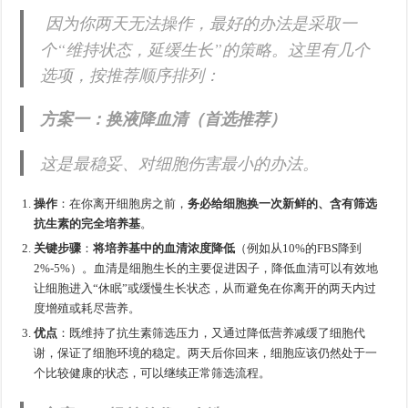
因为你两天无法操作，最好的办法是采取一
个“维持状态，延缓生长”的策略。这里有几个
选项，按推荐顺序排列：
方案一：换液降血清（首选推荐）
这是最稳妥、对细胞伤害最小的办法。
操作
：在你离开细胞房之前，
务必给细胞换一次新鲜的、含有筛选
抗生素的完全培养基
。
关键步骤
：
将培养基中的血清浓度降低
（例如从10%的FBS降到
2%-5%）。血清是细胞生长的主要促进因子，降低血清可以有效地
让细胞进入“休眠”或缓慢生长状态，从而避免在你离开的两天内过
度增殖或耗尽营养。
优点
：既维持了抗生素筛选压力，又通过降低营养减缓了细胞代
谢，保证了细胞环境的稳定。两天后你回来，细胞应该仍然处于一
个比较健康的状态，可以继续正常筛选流程。