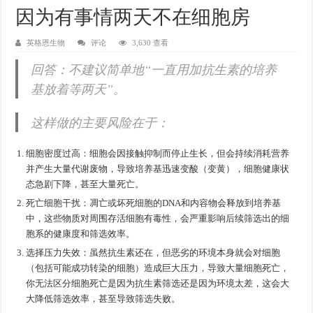
因为有事情两天不在细胞房
英格恩生物
评论
3,630 查看
回答：不建议简单地“一直用加抗生素的培养
基放着等两天”。
这样做的主要风险在于：
细胞密度过高：细胞会因接触抑制而停止生长，但会持续消耗营养
并产生大量代谢废物，导致培养基迅速变酸（变黄），细胞健康状
态急剧下降，甚至大量死亡。
死亡细胞干扰：凋亡或坏死细胞的DNA和内容物会释放到培养基
中，这些物质对周围存活细胞有毒性，会严重影响后续筛选出的细
胞系的健康度和筛选效率。
选择压力失效：虽然抗生素还在，但恶劣的环境本身就会对细胞
（包括可能成功转染的细胞）造成巨大压力，导致大量细胞死亡，
你无法区分细胞死亡是因为抗生素筛选还是因为环境太差，这会大
大降低筛选效率，甚至导致筛选失败。