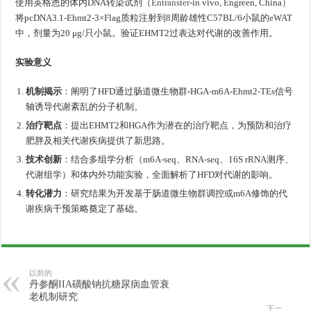
使用英格恩的体内DNA转染试剂（
Entranster
-in vivo, Engreen, China）
将pcDNA3.1-Ehmt2-3×Flag质粒注射到8周龄雄性C57BL/6小鼠的eWAT
中，剂量为20 μg/只小鼠。验证EHMT2过表达对代谢的改善作用。
实验意义
机制揭示
：阐明了HFD通过肠道微生物群-HGA-m6A-Ehmt2-TEs信号
轴诱导代谢紊乱的分子机制。
治疗靶点
：提出EHMT2和HGA作为潜在的治疗靶点，为预防和治疗
肥胖及相关代谢疾病提供了新思路。
技术创新
：结合多组学分析（m6A-seq、RNA-seq、16S rRNA测序、
代谢组学）和体内外功能实验，全面解析了HFD对代谢的影响。
转化潜力
：研究结果为开发基于肠道微生物群调控或m6A修饰的代
谢疾病干预策略奠定了基础。
以前的
丹参酮IIA磺酸钠抗糖尿病血管衰
老机制研究
下一