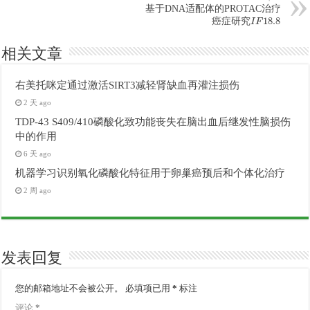
基于DNA适配体的PROTAC治疗
I
F
18.8
癌症研究
相关文章
右美托咪定通过激活SIRT3减轻肾缺血再灌注损伤
2 天 ago
TDP-43 S409/410磷酸化致功能丧失在脑出血后继发性脑损伤
中的作用
6 天 ago
机器学习识别氧化磷酸化特征用于卵巢癌预后和个体化治疗
2 周 ago
发表回复
您的邮箱地址不会被公开。
必填项已用
*
标注
评论
*