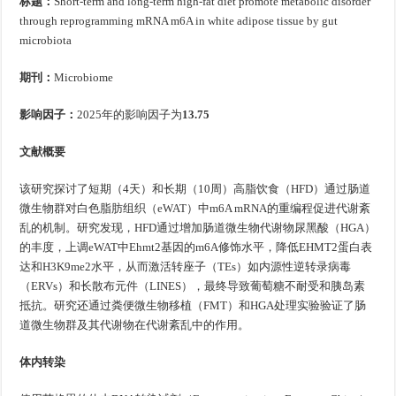
标题：
Short-term and long-term high-fat diet promote metabolic disorder
through reprogramming mRNA m6A in white adipose tissue by gut
microbiota
期刊：
Microbiome
影响因子：
2025年的影响因子为
13.75
文献概要
该研究探讨了短期（4天）和长期（10周）高脂饮食（HFD）通过肠道
微生物群对白色脂肪组织（eWAT）中m6A mRNA的重编程促进代谢紊
乱的机制。研究发现，HFD通过增加肠道微生物代谢物尿黑酸（HGA）
的丰度，上调eWAT中Ehmt2基因的m6A修饰水平，降低EHMT2蛋白表
达和H3K9me2水平，从而激活转座子（TEs）如内源性逆转录病毒
（ERVs）和长散布元件（LINES），最终导致葡萄糖不耐受和胰岛素
抵抗。研究还通过粪便微生物移植（FMT）和HGA处理实验验证了肠
道微生物群及其代谢物在代谢紊乱中的作用。
体内转染