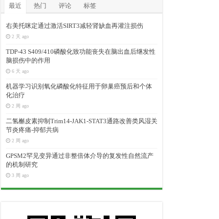
最近
热门
评论
标签
右美托咪定通过激活SIRT3减轻肾缺血再灌注损伤
2 天 ago
TDP-43 S409/410磷酸化致功能丧失在脑出血后继发性
脑损伤中的作用
6 天 ago
机器学习识别氧化磷酸化特征用于卵巢癌预后和个体
化治疗
2 周 ago
二氢槲皮素抑制Trim14-JAK1-STAT3通路改善类风湿关
节炎疼痛-抑郁共病
2 周 ago
GPSM2罕见变异通过非整倍体介导的复发性自然流产
的机制研究
3 周 ago