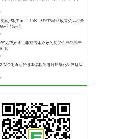
go
素抑制Trim14-JAK1-STAT3通路改善类风湿关
痛-抑郁共病
go
M2罕见变异通过非整倍体介导的复发性自然流产
研究
go
D SUMO化通过代谢重编程促进肝癌氧化应激适应
go