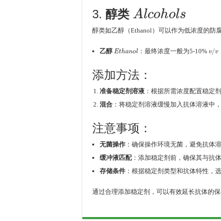
A
l
c
o
h
o
l
s
3.
醇类
醇类如乙醇（Ethanol）可以作为低浓度
E
t
h
a
n
o
l
v
/
v
乙醇
：最终浓度一般为5-10%
添加方法：
准备稳定剂溶液
：根据所需浓度配置稳定
混合
：将稳定剂溶液缓慢加入抗体溶液中
注意事项：
无菌操作
：确保操作环境无菌，避免抗体
缓冲液匹配
：添加稳定剂前，确保其与抗
存储条件
：根据稳定剂类型和抗体特性，选择
通过合理添加稳定剂，可以有效延长抗体的保