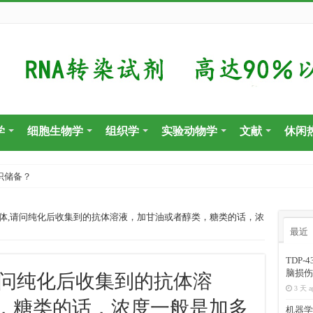
学
细胞生物学
组织学
实验动物学
文献
休闲
识储备？
体,请问纯化后收集到的抗体溶液，加甘油或者醇类，糖类的话，浓
最近
TDP
脑损伤
请问纯化后收集到的抗体溶
3 天 a
，糖类的话，浓度一般是加多
机器学