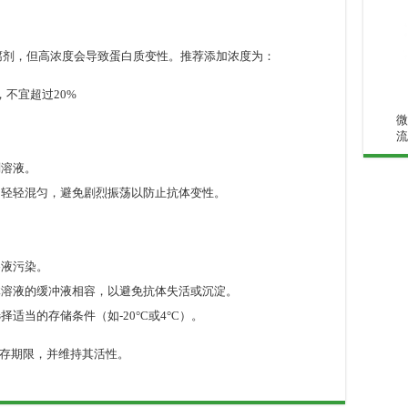
的防腐剂，但高浓度会导致蛋白质变性。推荐添加浓度为：
，不宜超过20%
微
流
剂溶液。
，轻轻混匀，避免剧烈振荡以防止抗体变性。
溶液污染。
体溶液的缓冲液相容，以避免抗体失活或沉淀。
适当的存储条件（如-20°C或4°C）。
存期限，并维持其活性。