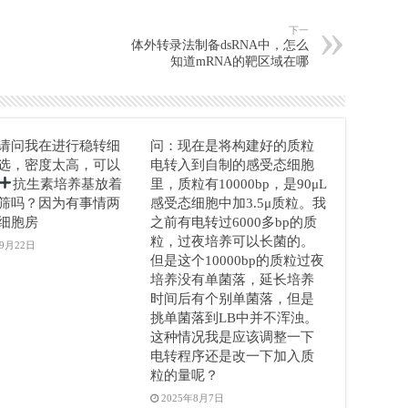
下一
体外转录法制备dsRNA中，怎么
知道mRNA的靶区域在哪
请问我在进行稳转细
问：现在是将构建好的质粒
选，密度太高，可以
电转入到自制的感受态细胞
抗生素培养基放着
里，质粒有10000bp，是90μL
筛吗？因为有事情两
感受态细胞中加3.5μ质粒。我
细胞房
之前有电转过6000多bp的质
粒，过夜培养可以长菌的。
年9月22日
但是这个10000bp的质粒过夜
培养没有单菌落，延长培养
时间后有个别单菌落，但是
挑单菌落到LB中并不浑浊。
这种情况我是应该调整一下
电转程序还是改一下加入质
粒的量呢？
2025年8月7日