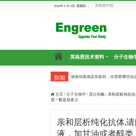
英格恩中国
2026年 8 月 6日, 星期四
英格恩技术资料
分子生物
做慢病毒感染实验前，你需要哪些知
新闻
主页
/
分子生物学
/
蛋白和酶
/
亲和层析纯化抗
度一般是加多少
亲和层析纯化抗体,
液，加甘油或者醇类