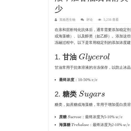
少
英格恩生物
评论
5,238 查看
在亲和层析纯化抗体后，通常需要添加稳定剂
或海藻糖）、以及醇类（如乙醇）。添加这些
冻融过程中。以下是常用稳定剂的添加浓度建
G
l
y
c
e
r
o
l
1.
甘油
甘油常用于抗体溶液的冷冻保存，以防止冰晶
v
/
v
最终浓度
：10-50%
S
u
g
a
r
s
2.
糖类
糖类，如蔗糖或海藻糖，常用于增加蛋白质溶
S
u
c
r
o
s
e
w
/
v
蔗糖
：最终浓度为5-10%
T
r
e
h
a
l
o
s
e
w
/
v
海藻糖
：最终浓度为2-10%