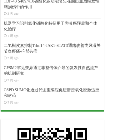
TDP-43 S409/410磷酸化致功能丧失在脑出血后继发性
脑损伤中的作用
3 天 ago
机器学习识别氧化磷酸化特征用于卵巢癌预后和个体
化治疗
1 周 ago
二氢槲皮素抑制Trim14-JAK1-STAT3通路改善类风湿关
节炎疼痛-抑郁共病
2 周 ago
GPSM2罕见变异通过非整倍体介导的复发性自然流产
的机制研究
3 周 ago
G6PD SUMO化通过代谢重编程促进肝癌氧化应激适应
和耐药
3 周 ago