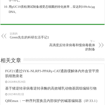
于-70℃。
用pUC19质粒测试制备感受态细菌的转化效率，应达到109cfu/μg
DNA。
以前的
1
Green先生的科研生活手记
下一
高滴度反转录病毒和慢病毒载体
的制备
相关文章
FGF21通过SYK-NLRP3-PPARγ-CAT通路缓解体内外血管平滑
肌细胞衰老
2026年6月29日
基于猪逆转录病毒逆转录酶的高效哺乳动物基因组编辑引物
2025年9月2日
QBEmax：一种序列置换且内部保护的碱基编辑器（IF:33.1）