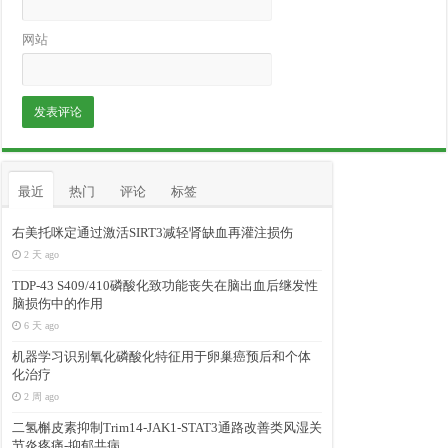
网站
最近
热门
评论
标签
右美托咪定通过激活SIRT3减轻肾缺血再灌注损伤
2 天 ago
TDP-43 S409/410磷酸化致功能丧失在脑出血后继发性
脑损伤中的作用
6 天 ago
机器学习识别氧化磷酸化特征用于卵巢癌预后和个体
化治疗
2 周 ago
二氢槲皮素抑制Trim14-JAK1-STAT3通路改善类风湿关
节炎疼痛-抑郁共病