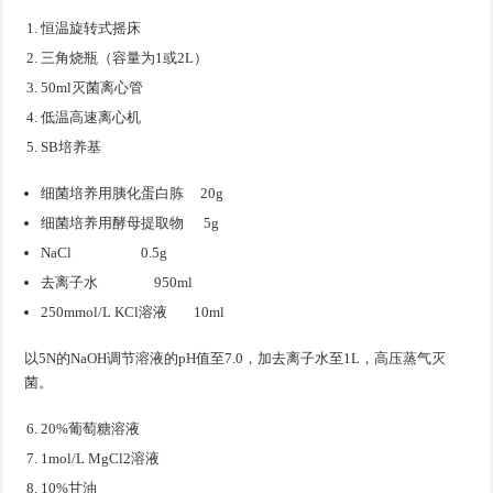
恒温旋转式摇床
三角烧瓶（容量为1或2L）
50ml灭菌离心管
低温高速离心机
SB培养基
细菌培养用胰化蛋白胨 20g
细菌培养用酵母提取物 5g
NaCl 0.5g
去离子水 950ml
250mmol/L KCl溶液 10ml
以5N的NaOH调节溶液的pH值至7.0，加去离子水至1L，高压蒸气灭
菌。
20%葡萄糖溶液
1mol/L MgCl2溶液
10%甘油