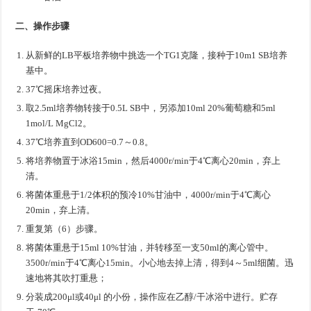
二、操作步骤
从新鲜的LB平板培养物中挑选一个TG1克隆，接种于10m1 SB培养
基中。
37℃摇床培养过夜。
取2.5ml培养物转接于0.5L SB中，另添加10ml 20%葡萄糖和5ml
1mol/L MgCl2。
37℃培养直到OD600=0.7～0.8。
将培养物置于冰浴15min，然后4000r/min于4℃离心20min，弃上
清。
将菌体重悬于1/2体积的预冷10%甘油中，4000r/min于4℃离心
20min，弃上清。
重复第（6）步骤。
将菌体重悬于15ml 10%甘油，并转移至一支50ml的离心管中。
3500r/min于4℃离心15min。小心地去掉上清，得到4～5ml细菌。迅
速地将其吹打重悬；
分装成200μl或40μl 的小份，操作应在乙醇/干冰浴中进行。贮存