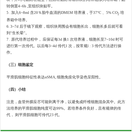
转倒置4~6h ,至组织块贴牢。
5 . 加入6~8ml 含20％胎牛血清的DMEM 培养液，于37°C 、5% CO
培
2
养箱中培养。
6. 3~7d 后于镜下观察，组织块周围会有细胞长出，细胞长多后就可看
到“生长晕”。
7 . 原代培养过程中， 应保证每3d 换1 次培养液，细胞长至7~10d 时可
进行第一次传代。以后每3~4d 传代1 次，按常规l : 3 传代方法进行操
作。
（三）细胞鉴定
平滑肌细胞特征性表达αSMA, 细胞免疫化学染色呈阳性。
（四）小结
注意，血管外膜应尽可能剥离干净，以避免成纤维细胞混杂其中。此方
法培养的平滑肌细胞纯度可达99%。若培养条件良好，且有规律的传
代， 则平滑肌细胞可传代23 代。