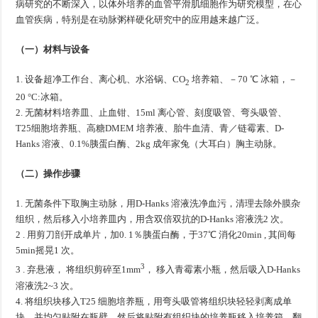
病研究的不断深入，以体外培养的血管平滑肌细胞作为研究模型，在心
血管疾病，特别是在动脉粥样硬化研究中的应用越来越广泛。
（一）材料与设备
1. 设备超净工作台、离心机、水浴锅、CO
培养箱、－70 ℃ 冰箱，－
2
20 °C:冰箱。
2. 无菌材料培养皿、止血钳、15ml 离心管、刻度吸管、弯头吸管、
T25细胞培养瓶、高糖DMEM 培养液、胎牛血清、青／链霉素、D-
Hanks 溶液、0.1%胰蛋白酶、2kg 成年家兔（大耳白）胸主动脉。
（二）操作步骤
1. 无菌条件下取胸主动脉，用D-Hanks 溶液洗净血污，清理去除外膜杂
组织，然后移入小培养皿内，用含双倍双抗的D-Hanks 溶液洗2 次。
2 . 用剪刀剖开成单片，加0. 1％胰蛋白酶，于37℃ 消化20min , 其间每
5min摇晃1 次。
3
3 . 弃悬液， 将组织剪碎至1mm
， 移入青霉素小瓶，然后吸入D-Hanks
溶液洗2~3 次。
4. 将组织块移入T25 细胞培养瓶，用弯头吸管将组织块轻轻剥离成单
块，并均匀贴附在瓶壁，然后将贴附有组织块的培养瓶移入培养箱，翻