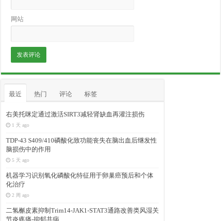
网站
最近
热门
评论
标签
右美托咪定通过激活SIRT3减轻肾缺血再灌注损伤
1 天 ago
TDP-43 S409/410磷酸化致功能丧失在脑出血后继发性
脑损伤中的作用
5 天 ago
机器学习识别氧化磷酸化特征用于卵巢癌预后和个体
化治疗
2 周 ago
二氢槲皮素抑制Trim14-JAK1-STAT3通路改善类风湿关
节炎疼痛-抑郁共病