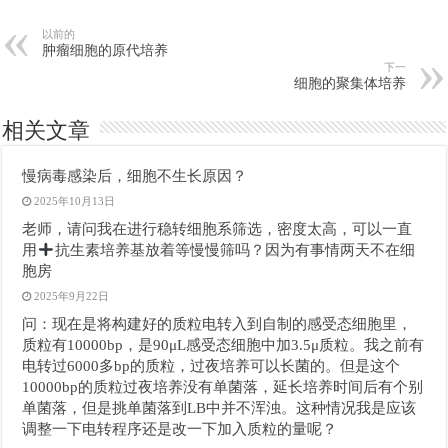
以前的
肿瘤细胞的原代培养
下一
细胞的聚集体培养
相关文章
慢病毒感染后，细胞不生长原因？
2025年10月13日
老师，请问我在进行稳转细胞系筛选，密度太高，可以一直
用
抗生素培养基放着等慢慢筛吗？因为有事情两天不在细
胞房
2025年9月22日
问：现在是将构建好的质粒电转入到自制的感受态细胞里，
质粒有10000bp，是90μL感受态细胞中加3.5μ质粒。我之前有
电转过6000多bp的质粒，过夜培养可以长菌的。但是这个
10000bp的质粒过夜培养没有单菌落，延长培养时间后有个别
单菌落，但是挑单菌落到LB中并不浑浊。这种情况我是应该
调整一下电转程序还是改一下加入质粒的量呢？