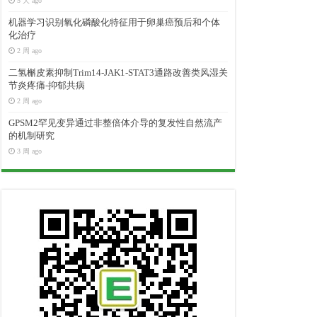
5 天 ago
机器学习识别氧化磷酸化特征用于卵巢癌预后和个体
化治疗
2 周 ago
二氢槲皮素抑制Trim14-JAK1-STAT3通路改善类风湿关
节炎疼痛-抑郁共病
2 周 ago
GPSM2罕见变异通过非整倍体介导的复发性自然流产
的机制研究
3 周 ago