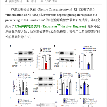
英格恩生物
评论
3,945 查看
齐炼文教授团队在《
Nature Communications
》期刊发表了题为
p
52
“Inactivation of NF-κB2
restrains hepatic glucagon response via
preserving PDE4B induction”
的II型糖尿病治疗最新研究成果。该研究
TM
采用了
RNA体内转染试剂（Entranster
-in vivo, Engreen）
注射小鼠
尾静脉的新方法，快速高效获得p52敲除模型，替代了以往花费高耗时
长的基因敲除方式。