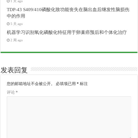
1 天 ago
TDP-43 S409/410磷酸化致功能丧失在脑出血后继发性脑损伤
中的作用
5 天 ago
机器学习识别氧化磷酸化特征用于卵巢癌预后和个体化治疗
2 周 ago
发表回复
您的邮箱地址不会被公开。
必填项已用
*
标注
评论
*