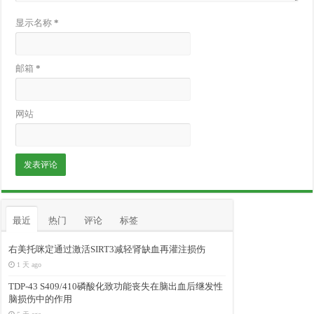
显示名称
*
邮箱
*
网站
最近
热门
评论
标签
右美托咪定通过激活SIRT3减轻肾缺血再灌注损伤
1 天 ago
TDP-43 S409/410磷酸化致功能丧失在脑出血后继发性
脑损伤中的作用