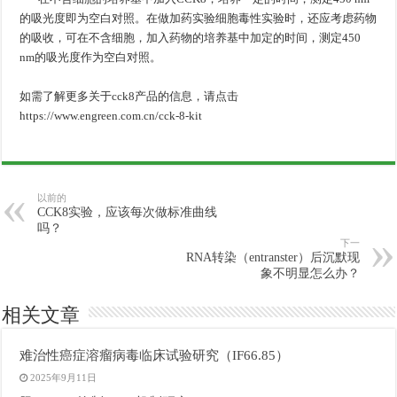
细
胞
毒
性
实
验
的吸光度即为空白对照。在做加药实验
时，还应考虑药物
细
胞
毒
性
实
验
的吸收，可在不含细胞，加入药物的培养基中加定的时间，测定450
nm的吸光度作为空白对照。
如需了解更多关于cck8产品的信息，请点击
https://www.engreen.com.cn/cck-8-kit
以前的
CCK8实验，应该每次做标准曲线
吗？
下一
RNA转染（entranster）后沉默现
象不明显怎么办？
相关文章
难治性癌症溶瘤病毒临床试验研究（IF66.85）
2025年9月11日