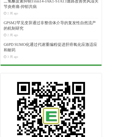
二氢槲皮素抑制Trim14-JAK1-STAT3通路改善类风湿关
节炎疼痛-抑郁共病
2 周 ago
GPSM2罕见变异通过非整倍体介导的复发性自然流产
的机制研究
2 周 ago
G6PD SUMO化通过代谢重编程促进肝癌氧化应激适应
和耐药
3 周 ago