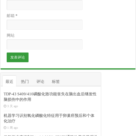
邮箱
*
网站
最近
热门
评论
标签
TDP-43 S409/410磷酸化致功能丧失在脑出血后继发性
脑损伤中的作用
3 天 ago
机器学习识别氧化磷酸化特征用于卵巢癌预后和个体
化治疗
1 周 ago