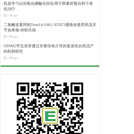
机器学习识别氧化磷酸化特征用于卵巢癌预后和个体
化治疗
2 周 ago
二氢槲皮素抑制Trim14-JAK1-STAT3通路改善类风湿关
节炎疼痛-抑郁共病
3 周 ago
GPSM2罕见变异通过非整倍体介导的复发性自然流产
的机制研究
3 周 ago