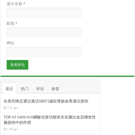
显示名称
*
邮箱
*
网站
最近
热门
评论
标签
右美托咪定通过激活SIRT3减轻肾缺血再灌注损伤
3 天 ago
TDP-43 S409/410磷酸化致功能丧失在脑出血后继发性
脑损伤中的作用
1 周 ago