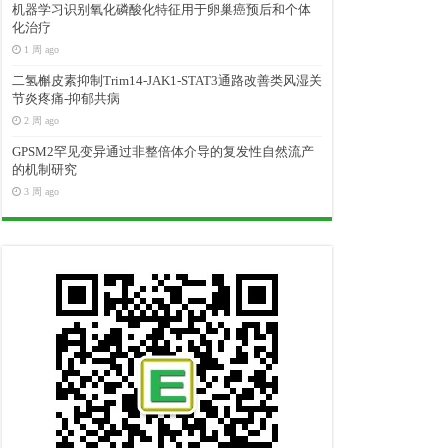
机器学习识别氧化磷酸化特征用于卵巢癌预后和个体
化治疗
1 周 ago
二氢槲皮素抑制Trim14-JAK1-STAT3通路改善类风湿关
节炎疼痛-抑郁共病
2 周 ago
GPSM2罕见变异通过非整倍体介导的复发性自然流产
的机制研究
3 周 ago