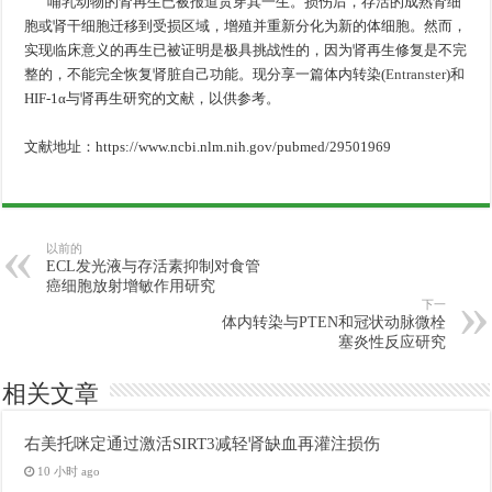
哺乳动物的肾再生已被报道贯穿其一生。损伤后，存活的成熟肾细
胞或肾干细胞迁移到受损区域，增殖并重新分化为新的体细胞。然而，
实现临床意义的再生已被证明是极具挑战性的，因为肾再生修复是不完
整的，不能完全恢复肾脏自己功能。现分享一篇体内转染(
Entranster
)和
HIF-1α与肾再生研究的文献，以供参考。
文献地址：https://www.ncbi.nlm.nih.gov/pubmed/29501969
以前的
ECL发光液与存活素抑制对食管
癌细胞放射增敏作用研究
下一
体内转染与PTEN和冠状动脉微栓
塞炎性反应研究
相关文章
右美托咪定通过激活SIRT3减轻肾缺血再灌注损伤
10 小时 ago