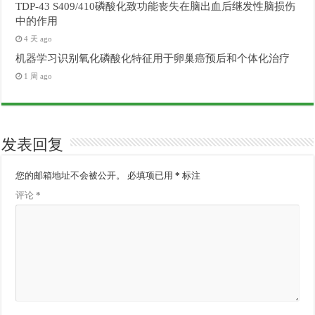
TDP-43 S409/410磷酸化致功能丧失在脑出血后继发性脑损伤
中的作用
4 天 ago
机器学习识别氧化磷酸化特征用于卵巢癌预后和个体化治疗
1 周 ago
发表回复
您的邮箱地址不会被公开。
必填项已用
*
标注
评论
*