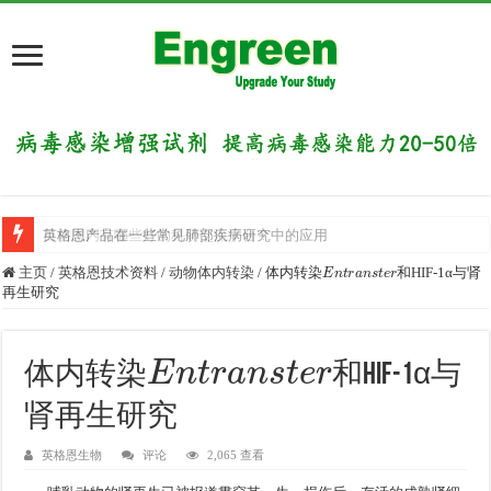
英格恩产品在一些常见肺部疾病研究中的应用
目前国内有哪些好的科研交流平台？
E
n
t
r
a
n
s
t
e
r
主页
/
英格恩技术资料
/
动物体内转染
/
体内转染
和HIF-1α与肾
再生研究
E
n
t
r
a
n
s
t
e
r
体内转染
和HIF-1α与
肾再生研究
英格恩生物
评论
2,065 查看