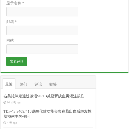
显示名称
*
邮箱
*
网站
最近
热门
评论
标签
右美托咪定通过激活SIRT3减轻肾缺血再灌注损伤
10 小时 ago
TDP-43 S409/410磷酸化致功能丧失在脑出血后继发性
脑损伤中的作用
4 天 ago