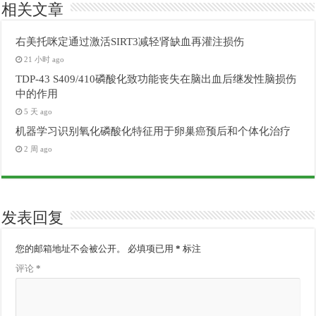
相关文章
右美托咪定通过激活SIRT3减轻肾缺血再灌注损伤
21 小时 ago
TDP-43 S409/410磷酸化致功能丧失在脑出血后继发性脑损伤
中的作用
5 天 ago
机器学习识别氧化磷酸化特征用于卵巢癌预后和个体化治疗
2 周 ago
发表回复
您的邮箱地址不会被公开。
必填项已用
*
标注
评论
*