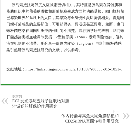
胰岛素抵抗与低度炎症状态密切相关，其特征是胰岛素在骨骼肌和
脂肪组织中的葡萄糖吸收和肝葡萄糖生成方面的功能受损。幽门螺杆菌
已感染世界50%以上的人口，其感染与全身慢性炎症密切相关。胃是幽
门螺杆菌感染的主要部位，可引起胃炎、胃溃疡甚至胃癌。然而，幽门
螺杆菌感染在周围组织中的作用尚不清楚。流行病学研究表明，幽门螺
杆菌感染患者血糖调节受损，2型糖尿病（t2dm）发病风险增加，但其
潜在机制仍不清楚。现分享一篇体内转染（engreen）与幽门螺杆菌感
染引起肝胰岛素抵抗研究的文献，以供参考。
文献地址：https://link.springer.com/article/10.1007/s00535-015-1051-6
以前的
ECL发光液与五味子提取物对胆
汁淤积的肝保护作用研究
下一
体内转染与高危大鼠角膜移植和
CD25siRNA基因转移作用研究