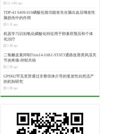
21 小时 ago
TDP-43 S409/410磷酸化致功能丧失在脑出血后继发性
脑损伤中的作用
5 天 ago
机器学习识别氧化磷酸化特征用于卵巢癌预后和个体
化治疗
2 周 ago
二氢槲皮素抑制Trim14-JAK1-STAT3通路改善类风湿关
节炎疼痛-抑郁共病
2 周 ago
GPSM2罕见变异通过非整倍体介导的复发性自然流产
的机制研究
3 周 ago