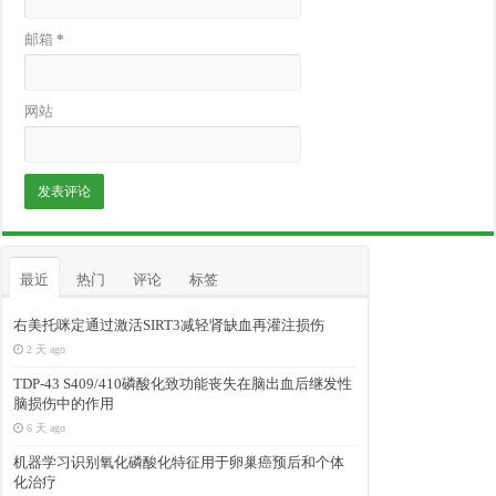
邮箱
*
网站
最近
热门
评论
标签
右美托咪定通过激活SIRT3减轻肾缺血再灌注损伤
2 天 ago
TDP-43 S409/410磷酸化致功能丧失在脑出血后继发性
脑损伤中的作用
6 天 ago
机器学习识别氧化磷酸化特征用于卵巢癌预后和个体
化治疗