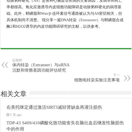
动脉粥样硬化（AS）是各种心脑血管疾病的主要病因，发病率和死亡
率都很高。氧化应激诱导内皮细胞功能障碍是动脉粥样硬化的病理基
础。此外，鞘磷脂和Wnt/β-连环素信号通路被认为与AS密切相关，但
具体机制尚不清楚。 现分享一篇DNA转染（
Entranster
）与鞘磷脂合成
酶2和H2O2诱导的内皮功能障碍研究的文献，以供参考。
以前的
体内转染（Entranster）与siRNA
沉默和骨骼基因功能评估研究
下一
细胞电转染实验注意事项
相关文章
右美托咪定通过激活SIRT3减轻肾缺血再灌注损伤
2 天 ago
TDP-43 S409/410磷酸化致功能丧失在脑出血后继发性脑损伤
中的作用