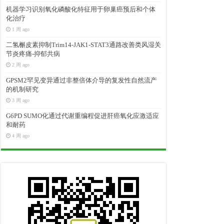
机器学习识别氧化磷酸化特征用于卵巢癌预后和个体
化治疗
1 周 ago
二氢槲皮素抑制Trim14-JAK1-STAT3通路改善类风湿关
节炎疼痛-抑郁共病
2 周 ago
GPSM2罕见变异通过非整倍体介导的复发性自然流产
的机制研究
3 周 ago
G6PD SUMO化通过代谢重编程促进肝癌氧化应激适应
和耐药
4 周 ago