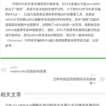
环状RNA在许多生物系统中被发现。它们大多被认为是microRNA
的分子“海绵”，具有许多未知的生物学活性。小干扰RNA作为许多非编
码RNA之一，已成为基因表达调控和药物治疗的重要工具。虽然由
siRNA介导的靶mRNA裂解具有高度的序列特异性，意外“脱靶”沉默内
源基因在细胞中也观察到，这限制了siRNA的进一步应用。脱靶效应的
siRNA也能诱导多种细胞凋亡。因此，RNA干扰诱导的基因沉默活性必
须仔细评估，因为siRNA具有潜在的靶效应。现分享一篇体内转染
（
Entranster
）与环状非编码RNA减少基因脱靶效应研究的文献，以供
参考。
以前的
western-blot实验影响因素
下一
怎样有效提高细胞转染实验效
率？
相关文章
TDP-43 S409/410磷酸化致功能丧失在脑出血后继发性脑损伤