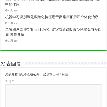
中的作用
4 天 ago
机器学习识别氧化磷酸化特征用于卵巢癌预后和个体化治疗
1 周 ago
二氢槲皮素抑制Trim14-JAK1-STAT3通路改善类风湿关节炎疼
痛-抑郁共病
2 周 ago
发表回复
您的邮箱地址不会被公开。
必填项已用
*
标注
评论
*